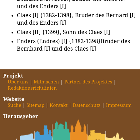
und des Enders [I]
Claes [I] {1382-1398}, Bruder des Bernard [I]
und des Enders [I]
Claes [II] {1399}, Sohn des Claes [I]
Enders (Endres) [I] {1382-1398}Bruder des
Bernhard [I] und des Claes [I]
Projekt
Über uns
Mitmachen
Partner des Projektes
Redaktionsrichtlinien
Website
Suche
Sitemap
Kontakt
Datenschutz
Impressum
Herausgeber