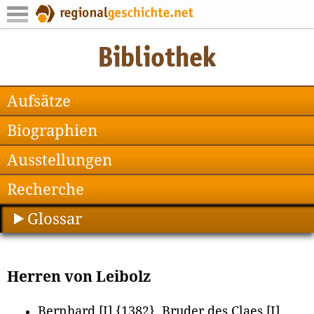
Aufsätze
Biographien
Ausstellungen
Recherche
Glossar
Herren von Leibolz
Bernhard [I] {1382}, Bruder des Claes [I]