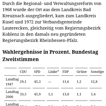
Durch die Regional- und Verwaltungsreform von
1968 wurde der Ort aus dem Landkreis Bad
Kreuznach ausgegliedert, kam zum Landkreis
Kusel und 1972 zur Verbandsgemeinde
Lauterecken, gleichzeitig vom Regierungsbezirk
Koblenz in den damals neu gegründeten
Regierungsbezirk Rheinhessen-Pfalz.
Wahlergebnisse in Prozent, Bundestag
Zweitstimmen
CDU
SPD
Linke*
FDP
Grüne
Sonstige
Landtag
29,1
45,3
---
11,6
1,2
12,8
1947
Landtag
33,5
45,9
1,1
13,0
1,1
5,4
2006
Landtag