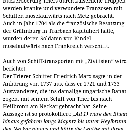
Rückeroberung Triers durch kaiserliche Truppen
werden kranke und verwundete Franzosen mit
Schiffen moselaufwärts nach Metz gebracht.
Auch in Jahr 1704 als die französische Besatzung
der Gräfinburg in Trarbach kapituliert hatte,
wurden deren Soldaten von Kindel
moselaufwärts nach Frankreich verschifft.
Auch von Schiffstransporten mit „Zivilisten“ wird
berichtet.
Der Trierer Schiffer Friedrich Marx sagte in der
Anhörung von 1737 aus, dass er 1721 und 1733
Auswanderer, die ins damalige ungarische Banat
zogen, mit seinem Schiff von Trier bis nach
Heilbronn am Neckar gebracht hat. Seine
Aussage ist so protokolliert:
„Ad 1) wäre den Rhein
hinaus gefahren langs Mayntz bis unter Heylbrunn
den Neckar hinaus und hätte die Leuthe mit ihren