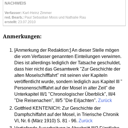
NACHWEIS
Verfasser:
Karl-Heinz Zimmer
red. Bearb.:
Paul Sebastian Moos und Nathalie Rau
erstellt:
23.07.2010
Anmerkungen:
[Anmerkung der Redaktion:] An dieser Stelle mögen
die vom Verfasser genannten Einteilungen verwirren.
Dies ist allerdings lediglich der Tatsache geschuldet,
dass hier nicht das Gesamtwerk "Zur Geschichte der
alten Moselschifffahrt" mit seinen vier Kapiteln
veröffentlicht wurde, sondern lediglich aus Kapitel III "
Personenschifffahrt auf der Mosel in alter Zeit" die
Unterkapitel III/1 "Chronologischer Überblick", III/4
"Die Reisenachen", III/5 "Die Eiljachten".
Zurück
Gottfried KENTENICH: Zur Geschichte der
Dampfschiffahrt auf der Mosel, in Trierische Chronik
VI, Nr. 6 (März 1910) S. 81 - 96.
Zurück