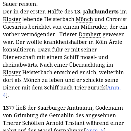
Sauer reisten.
Der in der ersten Hälfte des
13. Jahrhunderts
im
Kloster
lebende Heisterbach
Mönch
und Chronist
Caesarius berichtet von einem Mitbruder, der ein
vorher vermögender Trierer
Domherr
gewesen
war. Der wollte krankheitshalber in Köln Ärzte
konsultieren. Dazu fuhr er mit seiner
Dienerschaft mit einem Schiff mosel- und
rheinabwärts. Nach einer Übernachtung im
Kloster
Heisterbach entschied er sich, weiterhin
dort als
Mönch
zu leben und er schickte seine
Diener mit dem Schiff nach Trier zurück
[
Anm.
4
]
.
1377
ließ der Saarburger Amtmann, Godemann
von Grimburg die Gemahlin des angesehnen
Trierer Schöffen Arnold Tristant während einer
Fahrt auf der Mosel festnehmen
[
Anm. 5
]
.