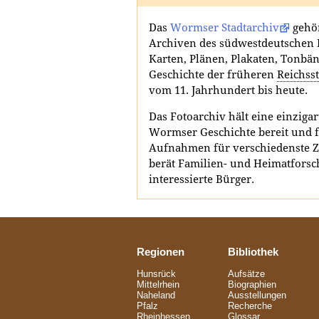
Das
Wormser Stadtarchiv
gehö
Archiven des südwestdeutschen 
Karten, Plänen, Plakaten, Tonbä
Geschichte der früheren
Reichsst
vom 11. Jahrhundert bis heute.
Das Fotoarchiv hält eine einziga
Wormser Geschichte bereit und f
Aufnahmen für verschiedenste Z
berät Familien- und Heimatforsc
interessierte Bürger.
Regionen
Bibliothek
Hunsrück
Aufsätze
Mittelrhein
Biographien
Naheland
Ausstellungen
Pfalz
Recherche
Rheinhessen
Glossar