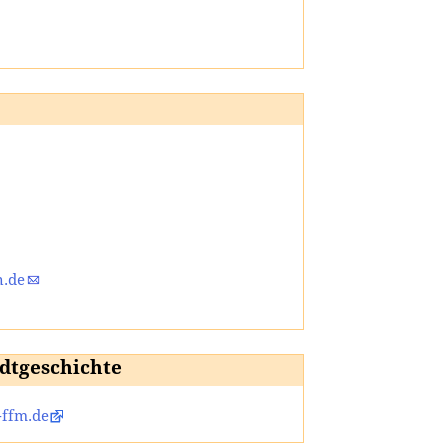
n.de
adtgeschichte
-ffm.de