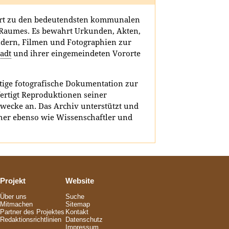
rt zu den bedeutendsten kommunalen
Raumes. Es bewahrt Urkunden, Akten,
ndern, Filmen und Fotographien zur
adt
und ihrer eingemeindeten Vororte
rtige fotografische Dokumentation zur
ertigt Reproduktionen seiner
wecke an. Das Archiv unterstützt und
her ebenso wie Wissenschaftler und
Projekt
Website
Über uns
Suche
Mitmachen
Sitemap
Partner des Projektes
Kontakt
Redaktionsrichtlinien
Datenschutz
Impressum