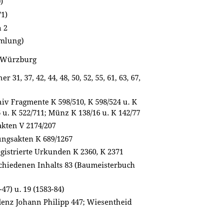
)
71)
n 2
mmlung)
v Würzburg
31, 37, 42, 44, 48, 50, 52, 55, 61, 63, 67,
v Fragmente K 598/510, K 598/524 u. K
6 u. K 522/711; Münz K 138/16 u. K 142/77
kten V 2174/207
ngsakten K 689/1267
istrierte Urkunden K 2360, K 2371
chiedenen Inhalts 83 (Baumeisterbuch
47) u. 19 (1583-84)
enz Johann Philipp 447; Wiesentheid