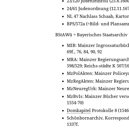
23/120 Judenleibzoll (25.8.1600
24/61 Judenordnung (12.11.16
NL 47 Nachlass Schaab, Karto
BPS/572a (=Bild- und Plansa
BStAWü = Bayerisches Staatsarchi
MIB: Mainzer Ingrossaturbücher 
69f., 76, 84, 90, 92
MRA: Mainzer Regierungsarchi
598/529; Reichs-städte K 507/1
MzPolAkten: Mainzer Policeya
MzRegAkten: Mainzer Regieru
MzNeuregUrk: Mainzer Neureg
MzBvIs: Mainzer Bücher vers
1554-70)
Domkapitel
Protokolle 8 (1546-
Schönbornarchiv, Korrespond
1337f.