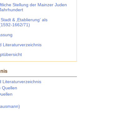
aftliche Stellung der Mainzer Juden
 Jahrhundert
Stadt & ‚Etablierung‘ als
(1592-1662/71)
assung
d Literaturverzeichnis
ptübersicht
hnis
d Literaturverzeichnis
 Quellen
uellen
Hausmann)