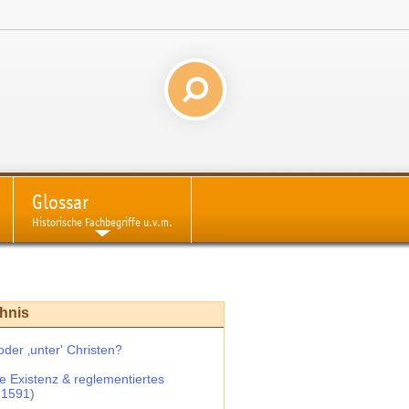
Glossar
Historische Fachbegriffe u.v.m.
chnis
oder ‚unter' Christen?
che Existenz & reglementiertes
-1591)