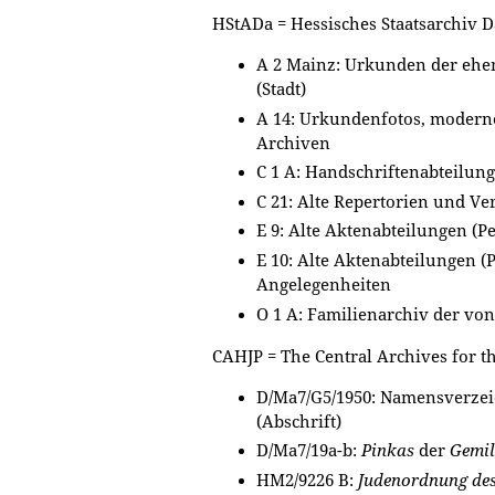
HStADa = Hessisches Staatsarchiv 
A 2 Mainz: Urkunden der ehe
(Stadt)
A 14: Urkundenfotos, modern
Archiven
C 1 A: Handschriftenabteilu
C 21: Alte Repertorien und Ve
E 9: Alte Aktenabteilungen (P
E 10: Alte Aktenabteilungen (
Angelegenheiten
O 1 A: Familienarchiv der von
CAHJP = The Central Archives for t
D/Ma7/G5/1950: Namensverzei
(Abschrift)
D/Ma7/19a-b:
Pinkas
der
Gemil
HM2/9226 B:
Judenordnung des 