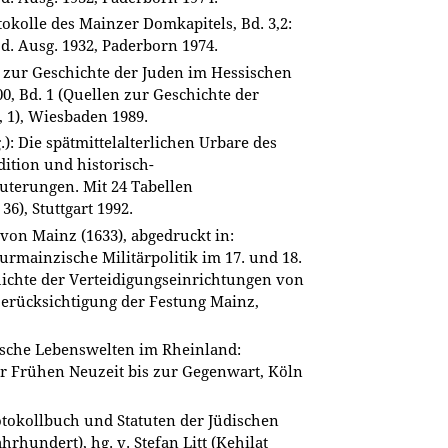
tokolle des Mainzer Domkapitels, Bd. 3,2:
d. Ausg. 1932, Paderborn 1974.
n zur Geschichte der Juden im Hessischen
0, Bd. 1 (Quellen zur Geschichte der
 1), Wiesbaden 1989.
): Die spätmittelalterlichen Urbare des
Edition und historisch-
äuterungen. Mit 24 Tabellen
6), Stuttgart 1992.
von Mainz (1633), abgedruckt in:
urmainzische Militärpolitik im 17. und 18.
hichte der Verteidigungseinrichtungen von
erücksichtigung der Festung Mainz,
üdische Lebenswelten im Rheinland:
r Frühen Neuzeit bis zur Gegenwart, Köln
otokollbuch und Statuten der Jüdischen
hrhundert), hg. v. Stefan Litt (Kehilat