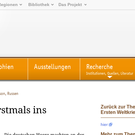
Regionen
Bibliothek
Das Projekt
phien
Ausstellungen
Recherche
Institutionen, Quellen, Literatur
son, Russen
Zurück zur Th
stmals ins
Ersten Weltkri
hier
Mehr zum The
Die deutschen Heere machten an der