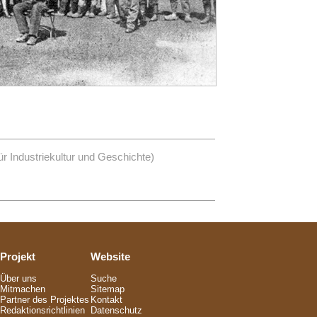
r Industriekultur und Geschichte)
Projekt
Website
Über uns
Suche
Mitmachen
Sitemap
Partner des Projektes
Kontakt
Redaktionsrichtlinien
Datenschutz