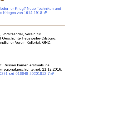
Moderner Krieg? Neue Techniken und
es Krieges von 1914-1918.
 Vorsitzender, Verein für
nd Geschichte Heusweiler-Dilsburg;
ndlicher Verein Kollertal. GND:
on: Russen kamen erstmals ins
www.regionalgeschichte.net, 21.12.2016.
:0291-rzd-016648-20201912-7