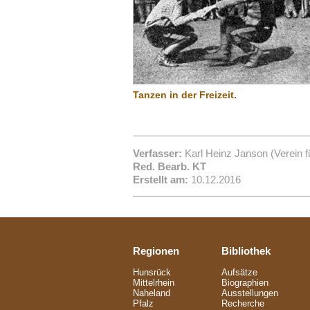
Tanzen in der Freizeit.
Verfasser:
Karl Heinz Janson (Verein fü
Red. Bearb. KT
Erstellt am:
10.12.2016
Regionen
Bibliothek
Hunsrück
Aufsätze
Mittelrhein
Biographien
Naheland
Ausstellungen
Pfalz
Recherche