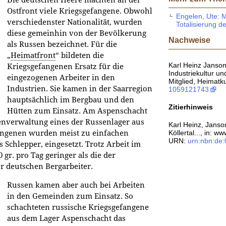
Ostfront viele Kriegsgefangene. Obwohl
Engelen, Ute: 
verschiedenster Nationalität, wurden
Totalisierung d
diese gemeinhin von der Bevölkerung
Nachweise
als Russen bezeichnet. Für die
„
Heimatfront
“ bildeten die
Karl Heinz Janson,
Kriegsgefangenen Ersatz für die
Industriekultur u
eingezogenen Arbeiter in den
Mitglied, Heimatku
Industrien. Sie kamen in der Saarregion
1059121743
hauptsächlich im Bergbau und den
Zitierhinweis
Hütten zum Einsatz. Am Aspenschacht
enverwaltung eines der Russenlager aus
Karl Heinz, Jans
Köllertal..., in: 
angenen wurden meist zu einfachen
URN:
urn:nbn:de
s Schlepper, eingesetzt. Trotz Arbeit im
 gr. pro Tag geringer als die der
er deutschen Bergarbeiter.
Russen kamen aber auch bei Arbeiten
in den Gemeinden zum Einsatz. So
schachteten russische Kriegsgefangene
aus dem Lager Aspenschacht das