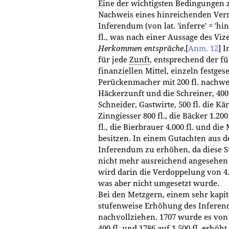
Eine der wichtigsten Bedingungen 
Nachweis eines hinreichenden Verm
Inferendum (von lat. 'inferre' = 'hin
fl., was nach einer Aussage des Vi
Herkommen entspräche
.
[
Anm. 12
]
Im
für jede
Zunft
, entsprechend der fü
finanziellen Mittel, einzeln festge
Perückenmacher mit 200 fl. nachweis
Häckerzunft und die Schreiner, 400
Schneider, Gastwirte, 500 fl. die Kär
Zinngiesser 800 fl., die Bäcker 1.20
fl., die Bierbrauer 4.000 fl. und die
besitzen. In einem Gutachten aus d
Inferendum zu erhöhen, da diese 
nicht mehr ausreichend angesehen 
wird darin die Verdoppelung von 4.00
was aber nicht umgesetzt wurde.
Bei den Metzgern, einem sehr kapita
stufenweise Erhöhung des Inferen
nachvollziehen. 1707 wurde es von 2
400 fl. und 1786 auf 1.500 fl. erhöht,