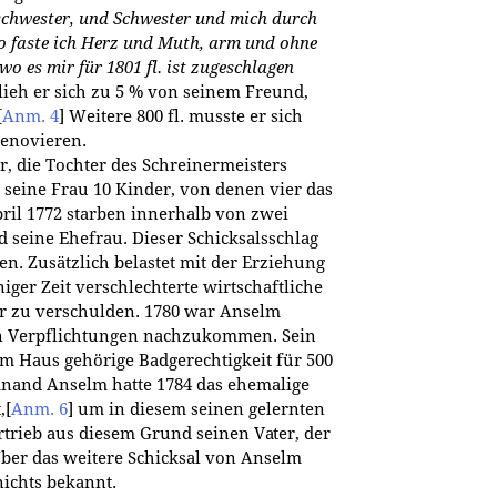
chwester, und Schwester und mich durch
so faste ich Herz und Muth, arm und ohne
wo es mir für 1801 fl. ist zugeschlagen
ieh er sich zu 5 % von seinem Freund,
[
Anm. 4
]
Weitere 800 fl. musste er sich
renovieren.
r, die Tochter des Schreinermeisters
 seine Frau 10 Kinder, von denen vier das
pril 1772 starben innerhalb von zwei
d seine Ehefrau. Dieser Schicksalsschlag
. Zusätzlich belastet mit der Erziehung
iger Zeit verschlechterte wirtschaftliche
er zu verschulden. 1780 war Anselm
en Verpflichtungen nachzukommen. Sein
um Haus gehörige Badgerechtigkeit für 500
nand Anselm hatte 1784 das ehemalige
,
[
Anm. 6
]
um in diesem seinen gelernten
trieb aus diesem Grund seinen Vater, der
ber das weitere Schicksal von Anselm
 nichts bekannt.