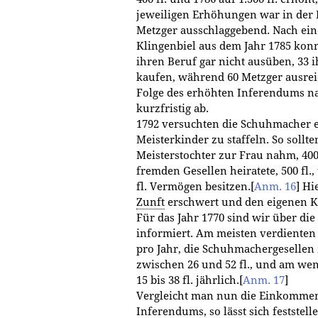
jeweiligen Erhöhungen war in der H
Metzger ausschlaggebend. Nach ein
Klingenbiel aus dem Jahr 1785 konn
ihren Beruf gar nicht ausüben, 33 i
kaufen, während 60 Metzger ausrei
Folge des erhöhten Inferendums na
kurzfristig ab.
1792 versuchten die Schuhmacher e
Meisterkinder zu staffeln. So sollt
Meisterstochter zur Frau nahm, 400 
fremden Gesellen heiratete, 500 fl
fl. Vermögen besitzen.
[
Anm. 16
]
Hie
Zunft
erschwert und den eigenen Ki
Für das Jahr 1770 sind wir über di
informiert. Am meisten verdienten d
pro Jahr, die Schuhmachergesellen 
zwischen 26 und 52 fl., und am wen
15 bis 38 fl. jährlich.
[
Anm. 17
]
Vergleicht man nun die Einkommen
Inferendums, so lässt sich feststell