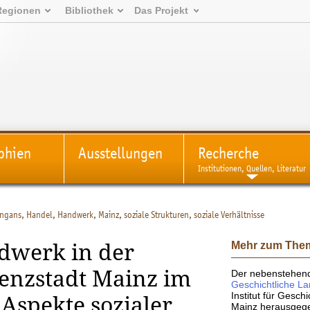
Regionen
Bibliothek
Das Projekt
phien
Ausstellungen
Recherche
Institutionen, Quellen, Literatur
ngans, Handel, Handwerk, Mainz, soziale Strukturen, soziale Verhältnisse
Mehr zum The
dwerk in der
denzstadt Mainz im
Der nebenstehende
Geschichtliche L
Institut für Gesch
 Aspekte sozialer
Mainz herausgege