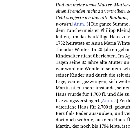
Und um meine arme Mutter, Mutters
einen Fremden nicht zu vertreiben, 
Geld steigerte ich das alte Badhaus, 
worden
.
[
Anm. 3
]
Die ganze Summe l
dem Tünchermeister Philipp Klein.
leihen, um das baufällige Haus zu 
1752 heiratete er Anna Maria Winte
Theodor Winter. In 20 Jahren gebar
Kindesalter nicht überlebten. Im A
Tagen seine 82 Jahre alte Mutter un
war wohl die Wende in seinem Leben
seiner Kinder und durch die seit ein
Lage, war er gezwungen, sich weit
Martin nicht mehr imstande, sein
Haus wurde für 1.700 fl. und die z
fl. zwangsversteigert.
[
Anm. 5
]
Ferdi
väterliche Haus für 2.700 fl. gekauft
Beruf als Bader auszuüben, und ver
dort noch wohnte, aus dem Haus. Ü
Martin, der noch bis 1794 lebte, ist