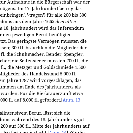
zur Aufnahme in die Bürgerschaft war der
ögens. Im 17. Jahrhundert betrug das
einbringen', '-tragen') für alle 200 bis 300
zedoms aus dem Jahre 1665
dem alten
 18. Jahrhundert wird das Inferendum
r den jeweiligen Beruf benötigten
setzt. Das geringste Vermögen mussten die
en; 300 fl. brauchten die Mitglieder der
 fl. die Schuhmacher, Bender, Spengler,
cher; die Seifensieder mussten 700 fl., die
0 fl., die Metzger und Goldschmiede 1.500
 Mitglieder des Handelsstand 5.000 fl.
em Jahre 1787 wird vorgeschlagen, das
Summen am Ende des Jahrhunderts als
wurden. Für die Bierbrauerzunft etwa
0 fl. auf 8.000 fl. gefordert,
[
Anm. 13
]
lintensivem Beruf, lässt sich die
dums während des 18. Jahrhunderts gut
00 auf 300 fl., Mitte des Jahrhunderts auf
 also fast vervierfacht.
[
Anm. 14
]
Für die