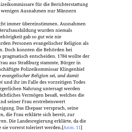
lizeikommissare für die Berichterstattung
mit wenigen Ausnahmen nur Männern
nicht immer übereinstimmen. Ausnahmen
 Berufsausbildung wurden niemals
ehörigkeit gab so gut wie nie
en Personen evangelischer Religion als
en. Doch konnten die Behörden bei
 pragmatisch entscheiden. 1784 wollte der
Frau aus Straßburg stammte, Bürger in
schäftigte Polizeikommissar Klingenbiel
e evangelischer Religion sei, und damit
ei
und ihr im Falle des vorzeitigen Todes
rgerlichen Nahrung untersagt werden
rächtliches Vermögen besaß, welches die
und seiner Frau erstrebenswert
inigung. Das Ehepaar versprach, seine
, die Frau erklärte sich bereit, zur
en. Die Landesregierung erklärte, da die
sie vorerst toleriert werden.
[
Anm. 11
]