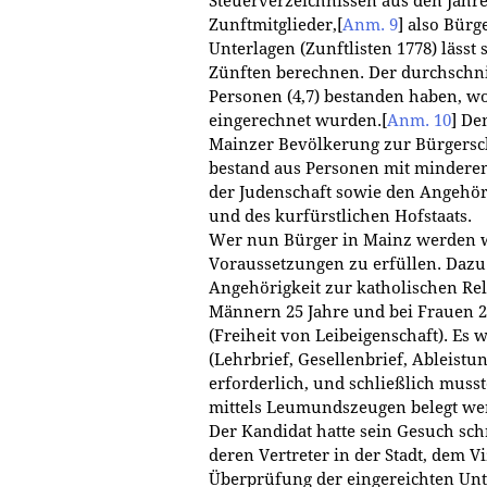
Steuerverzeichnissen aus den Jahre
Zunftmitglieder,
[
Anm. 9
]
also Bürge
Unterlagen (Zunftlisten 1778) lässt
Zünften berechnen. Der durchschnit
Personen (4,7) bestanden haben, wo
eingerechnet wurden.
[
Anm. 10
]
Dem
Mainzer Bevölkerung zur Bürgersch
bestand aus Personen mit minderem 
der Judenschaft sowie den Angehö
und des kurfürstlichen Hofstaats.
Wer nun Bürger in Mainz werden wo
Voraussetzungen zu erfüllen. Dazu 
Angehörigkeit zur katholischen Reli
Männern 25 Jahre und bei Frauen 2
(Freiheit von Leibeigenschaft). Es
(Lehrbrief, Gesellenbrief, Ableis
erforderlich, und schließlich muss
mittels Leumundszeugen belegt we
Der Kandidat hatte sein Gesuch sch
deren Vertreter in der Stadt, dem V
Überprüfung der eingereichten Un