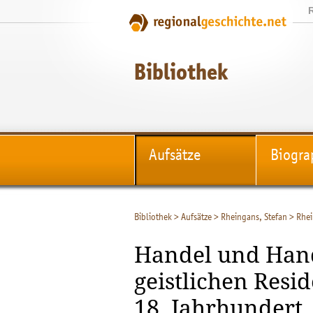
Bibliothek
Aufsätze
Biogra
Bibliothek
>
Aufsätze
>
Rheingans, Stefan
>
Rhei
Handel und Han
geistlichen Resi
18. Jahrhundert.