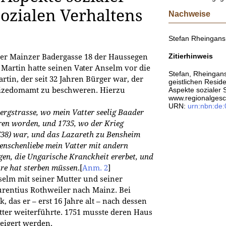
ozialen Verhaltens
Nachweise
Stefan Rheingans
Zitierhinweis
der Mainzer Badergasse 18 der Haussegen
 Martin hatte seinen Vater Anselm vor die
Stefan, Rheingan
rtin, der seit 32 Jahren Bürger war, der
geistlichen Resid
Vizedomamt zu beschweren. Hierzu
Aspekte sozialer S
www.regionalgesch
URN:
urn:nbn:de
Bergstrasse, wo mein Vatter seelig Baader
ren worden, und 1735, wo der Krieg
1738) war, und das Lazareth zu Bensheim
nschenliebe mein Vatter mit andern
gen, die Ungarische Kranckheit ererbet, und
hre hat sterben müssen
.
[
Anm. 2
]
selm mit seiner Mutter und seiner
rentius Rothweiler nach Mainz. Bei
 das er – erst 16 Jahre alt – nach dessen
er weiterführte. 1751 musste deren Haus
eigert werden.