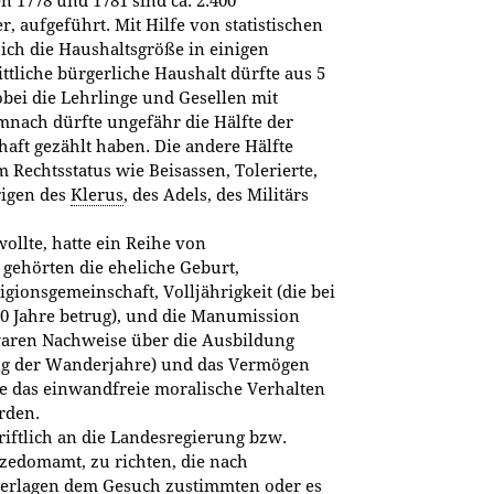
n 1778 und 1781 sind ca. 2.400
r, aufgeführt. Mit Hilfe von statistischen
 sich die Haushaltsgröße in einigen
tliche bürgerliche Haushalt dürfte aus 5
bei die Lehrlinge und Gesellen mit
nach dürfte ungefähr die Hälfte der
aft gezählt haben. Die andere Hälfte
Rechtsstatus wie Beisassen, Tolerierte,
rigen des
Klerus
, des Adels, des Militärs
llte, hatte ein Reihe von
gehörten die eheliche Geburt,
gionsgemeinschaft, Volljährigkeit (die bei
0 Jahre betrug), und die Manumission
 waren Nachweise über die Ausbildung
tung der Wanderjahre) und das Vermögen
te das einwandfreie moralische Verhalten
rden.
riftlich an die Landesregierung bzw.
izedomamt, zu richten, die nach
terlagen dem Gesuch zustimmten oder es