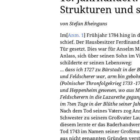
Strukturen und s
von Stefan Rheingans
Im
[
Anm. 1
]
Frühjahr 1784 hing in 
schief. Der Hausbesitzer Ferdinand
Tür gesetzt. Dies war für Anselm Ma
Anlass, sich über seinen Sohn im 
schilderte er seinen Lebensweg:
... d
ass ich 1727 zu Bürstadt in der 
und Feldscherer war, arm bin geboh
(Polnischer Thronfolgekrieg 1733 -
und Heppenheim gewesen, wo aus Me
Feldscherern in die Lazarethe gegan
im 7ten Tage in der Blüthe seiner Ja
Nach dem Tod seines Vaters zog An
Schwester zu seinem Großvater Lau
diesem lernte er das Baderhandwerk,
Tod 1743 im Namen seiner Großmutt
aus nicht genannten Gründen verst