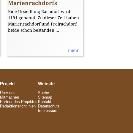
Marienrachdorfs
Eine Ursiedlung Rachdorf wird
1191 genannt. Zu dieser Zeit haben
Marienrachdorf und Freirachdorf
beide schon bestanden ...
mehr
Projekt
Website
Über uns
Suche
Mitmachen
Sitemap
Partner des Projektes
Kontakt
Redaktionsrichtlinien
Datenschutz
Impressum