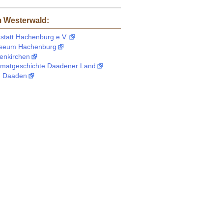
m Westerwald:
statt Hachenburg e.V.
useum Hachenburg
tenkirchen
eimatgeschichte Daadener Land
 Daaden