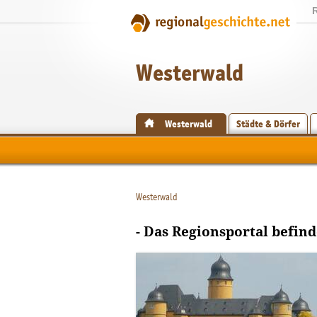
Westerwald
Westerwald
Städte & Dörfer
Westerwald
- Das Regionsportal befind
Von der alten Burg Humbach sind
keine sichtbaren Reste mehr
vorhanden
[Bild: gemeinfrei]