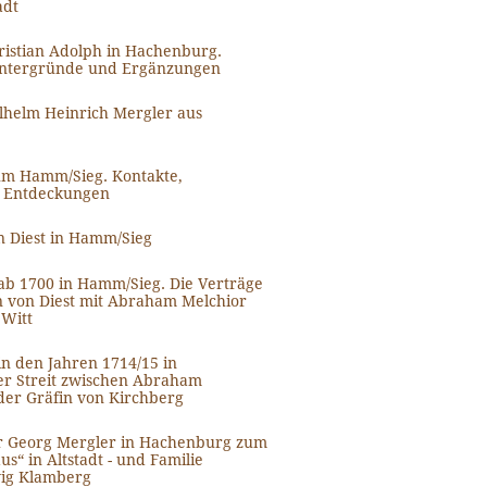
adt
ristian Adolph in Hachenburg.
intergründe und Ergänzungen
ilhelm Heinrich Mergler aus
m Hamm/Sieg. Kontakte,
, Entdeckungen
n Diest in Hamm/Sieg
b 1700 in Hamm/Sieg. Die Verträge
n von Diest mit Abraham Melchior
 Witt
n den Jahren 1714/15 in
r Streit zwischen Abraham
der Gräfin von Kirchberg
r Georg Mergler in Hachenburg zum
s“ in Altstadt - und Familie
ig Klamberg