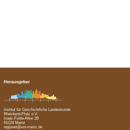
Herausgeber
Institut für Geschichtliche Landeskunde
Rheinland-Pfalz e.V.
Isaac-Fulda-Allee 2B
55124 Mainz
regionet@uni-mainz.de