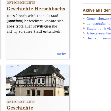
ORTSGESCHICHTE
Geschichte Herschbachs
Aktive aus de
Herschbach wird 1343 als Stadt
Geschichtswerk
(
oppidum
) bezeichnet, konnte sich
Landschaftsm
aber trotz aller Privilegien nie
Stadtchronik Al
richtig zu einer Stadt entwickeln ...
Arbeitskreis H
Heimatmuseum
mehr
Das Gemeindehaus
[Bild: gemeinfrei]
ORTSGESCHICHTE
Geschichte