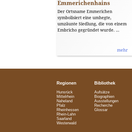
Emmerichenhains
Der Ortsname Emmerichen
symbolisiert eine umhegte,
umzäunte Siedlung, die von einem
Embricho gegründet wurde. ...
mehr
Regionen
Bibliothek
Hunsrück
Aufsätze
Mittelrhein
Biographien
Naheland
Ausstellungen
Pfalz
Recherche
Rheinhessen
Glossar
Rhein-Lahn
Saarland
Westerwald