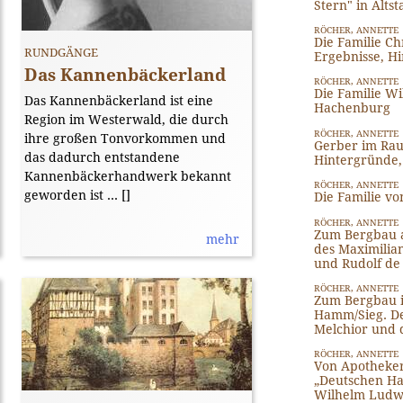
Stern" in Altst
RÖCHER, ANNETTE
Die Familie Ch
RUNDGÄNGE
Ergebnisse, H
Das Kannenbäckerland
RÖCHER, ANNETTE
Die Familie W
Das Kannenbäckerland ist eine
Hachenburg
Region im Westerwald, die durch
RÖCHER, ANNETTE
ihre großen Tonvorkommen und
Gerber im Rau
das dadurch entstandene
Hintergründe
Kannenbäckerhandwerk bekannt
RÖCHER, ANNETTE
geworden ist ... [
]
Die Familie vo
RÖCHER, ANNETTE
Zum Bergbau a
mehr
des Maximilia
und Rudolf de
Ehem. Oberförsterei im Gebäude der
RÖCHER, ANNETTE
Zum Bergbau i
ehemaligen Burg
[Bild: Stadt Selters
Hamm/Sieg. De
]
Melchior und 
RÖCHER, ANNETTE
Von Apotheke
„Deutschen Hau
Wilhelm Ludw