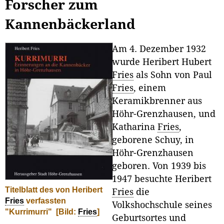
Forscher zum
Kannenbäckerland
Am 4. Dezember 1932
wurde Heribert Hubert
Fries
als Sohn von Paul
Fries
, einem
Keramikbrenner aus
Höhr-Grenzhausen, und
Katharina
Fries
,
geborene Schuy, in
Höhr-Grenzhausen
geboren. Von 1939 bis
1947 besuchte Heribert
Titelblatt des von Heribert
Fries
die
Fries
verfassten
Volkshochschule seines
"Kurrimurri"
[Bild:
Fries
]
Geburtsortes und