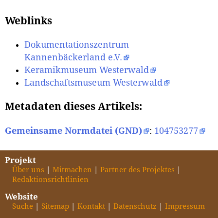
Weblinks
Dokumentationszentrum
Kannenbäckerland e.V.
Keramikmuseum Westerwald
Landschaftsmuseum Westerwald
Metadaten dieses Artikels:
Gemeinsame Normdatei (GND)
:
104753277
Projekt
Über uns
Mitmachen
Partner des Projektes
Redaktionsrichtlinien
Website
Suche
Sitemap
Kontakt
Datenschutz
Impressum