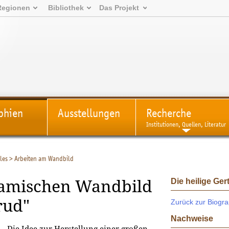
Regionen
Bibliothek
Das Projekt
phien
Ausstellungen
Recherche
Institutionen, Quellen, Literatur
les
>
Arbeiten am Wandbild
Die heilige Ger
ramischen Wandbild
rud"
Zurück zur Biogra
Nachweise
Die Idee zur Herstellung einer großen