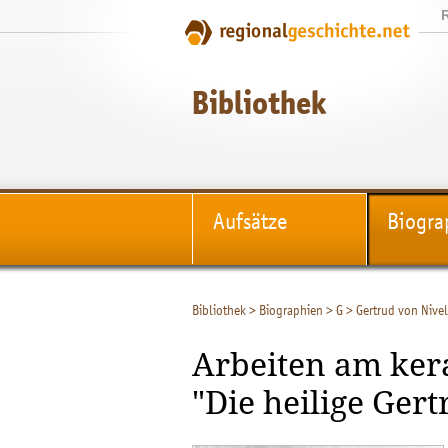
Bibliothek
Aufsätze
Biogra
Bibliothek
>
Biographien
>
G
>
Gertrud von Nivel
Arbeiten am ke
"Die heilige Gert