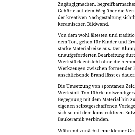
Zugängigmachen, begreifbarmachen
Gehörte auf dem Weg über die Ver
der kreativen Nachgestaltung sicht
keramischen Bildwand.
Von dem wohl ältesten und traditi
dem Ton, gehen für Kinder und E
starke Materialreize aus. Der Klu
unaufgeforderten Bearbeitung durc
Werkstück entsteht ohne die hem
Werkzeugen zwischen formender Ha
anschließende Brand lässt es daue
Die Umsetzung von spontanen Zei
Werkstoff Ton führte notwendiger
Begegnung mit dem Material hin zu
eigenen selbstgeschaffenen Vorlag
sich so mit dem konstruktiven Ent
Baukeramik verbinden.
Während zunächst eine kleiner Gr