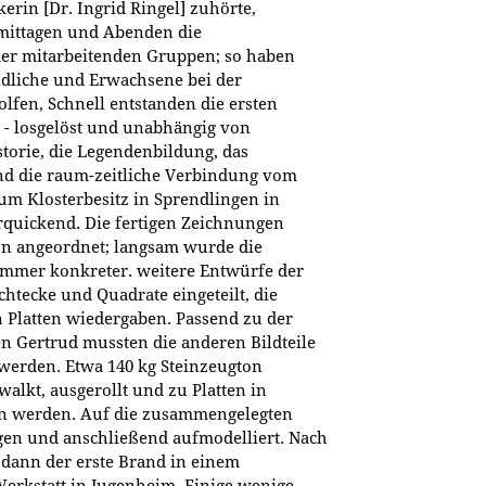
rin [Dr. Ingrid Ringel] zuhörte,
mittagen und Abenden die
r mitarbeitenden Gruppen; so haben
ndliche und Erwachsene bei der
fen, Schnell entstanden die ersten
- losgelöst und unabhängig von
torie, die Legendenbildung, das
und die raum-zeitliche Verbindung vom
zum Klosterbesitz in Sprendlingen in
rquickend. Die fertigen Zeichnungen
on angeordnet; langsam wurde die
 immer konkreter. weitere Entwürfe der
htecke und Quadrate eingeteilt, die
en Platten wiedergaben. Passend zu der
n Gertrud mussten die anderen Bildteile
 werden. Etwa 140 kg Steinzeugton
alkt, ausgerollt und zu Platten in
n werden. Auf die zusammengelegten
gen und anschließend aufmodelliert. Nach
 dann der erste Brand in einem
Werkstatt in Jugenheim. Einige wenige