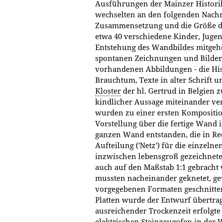
Ausführungen der Mainzer Historike
wechselten an den folgenden Nach
Zusammensetzung und die Größe de
etwa 40 verschiedene Kinder, Juge
Entstehung des Wandbildes mitgehol
spontanen Zeichnungen und Bilder 
vorhandenen Abbildungen - die His
Brauchtum, Texte in alter Schrift 
Kloster
der hl. Gertrud in Belgien 
kindlicher Aussage miteinander ve
wurden zu einer ersten Kompositi
Vorstellung über die fertige Wand
ganzen Wand entstanden, die in Rec
Aufteilung ('Netz') für die einzeln
inzwischen lebensgroß gezeichnete
auch auf den Maßstab 1:1 gebracht
mussten nacheinander geknetet, gew
vorgegebenen Formaten geschnitte
Platten wurde der Entwurf übertra
ausreichender Trockenzeit erfolgte
elektrischen Steinzeugofen in der 