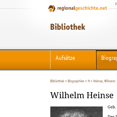
Bibliothek
Aufsätze
Biogra
Bibliothek
>
Biographien
>
H
>
Heinse, Wilhelm
Wilhelm Heinse
Geb. 
Der 