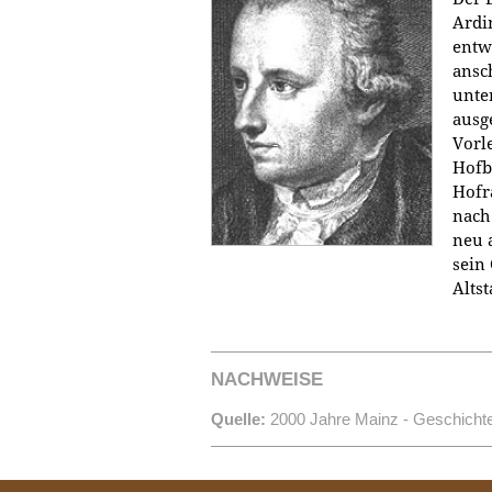
Ardin
entwi
ansc
unte
ausge
Vorl
Hofb
Hofr
nach
neu 
sein
Altst
NACHWEISE
Quelle:
2000 Jahre Mainz - Geschichte 