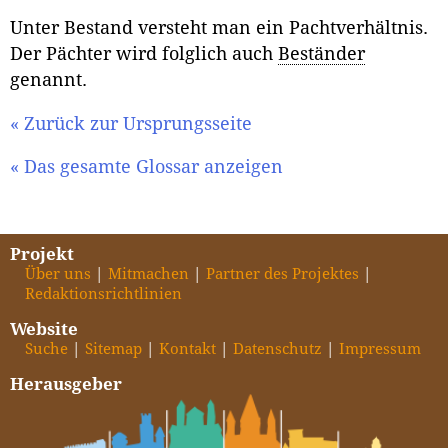
Unter Bestand versteht man ein Pachtverhältnis.
Der Pächter wird folglich auch
Beständer
genannt.
« Zurück zur Ursprungsseite
« Das gesamte Glossar anzeigen
Projekt
Über uns
Mitmachen
Partner des Projektes
Redaktionsrichtlinien
Website
Suche
Sitemap
Kontakt
Datenschutz
Impressum
Herausgeber