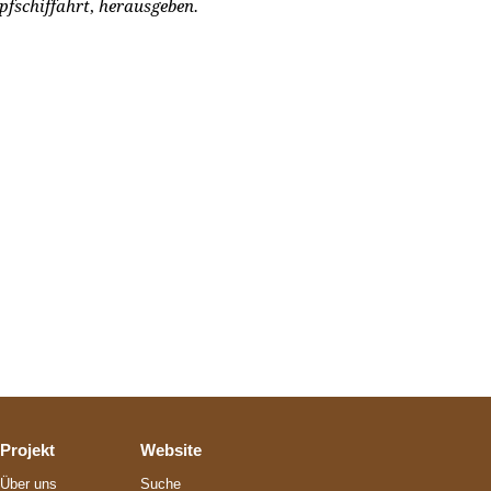
fschiffahrt
,
herausgeben.
Projekt
Website
Über uns
Suche