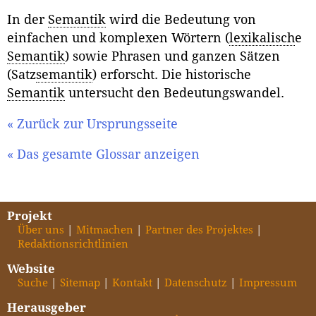
In der
Semantik
wird die Bedeutung von
einfachen und komplexen Wörtern (
lexikalisch
e
Semantik
) sowie Phrasen und ganzen Sätzen
(Satz
semantik
) erforscht. Die historische
Semantik
untersucht den Bedeutungswandel.
« Zurück zur Ursprungsseite
« Das gesamte Glossar anzeigen
Projekt
Über uns
Mitmachen
Partner des Projektes
Redaktionsrichtlinien
Website
Suche
Sitemap
Kontakt
Datenschutz
Impressum
Herausgeber