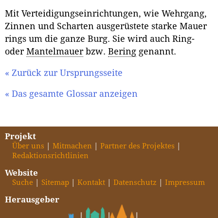
Mit Verteidigungseinrichtungen, wie Wehrgang,
Zinnen und Scharten ausgerüstete starke Mauer
rings um die ganze Burg. Sie wird auch Ring-
oder
Mantelmauer
bzw.
Bering
genannt.
« Zurück zur Ursprungsseite
« Das gesamte Glossar anzeigen
Projekt
Über uns
Mitmachen
Partner des Projektes
Redaktionsrichtlinien
Website
Suche
Sitemap
Kontakt
Datenschutz
Impressum
Herausgeber