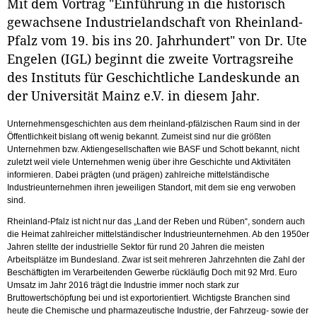
Mit dem Vortrag "Einführung in die historisch
gewachsene Industrielandschaft von Rheinland-
Pfalz vom 19. bis ins 20. Jahrhundert" von Dr. Ute
Engelen (IGL) beginnt die zweite Vortragsreihe
des Instituts für Geschichtliche Landeskunde an
der Universität Mainz e.V. in diesem Jahr.
Unternehmensgeschichten aus dem rheinland-pfälzischen Raum sind in der
Öffentlichkeit bislang oft wenig bekannt. Zumeist sind nur die größten
Unternehmen bzw. Aktiengesellschaften wie BASF und Schott bekannt, nicht
zuletzt weil viele Unternehmen wenig über ihre Geschichte und Aktivitäten
informieren. Dabei prägten (und prägen) zahlreiche mittelständische
Industrieunternehmen ihren jeweiligen Standort, mit dem sie eng verwoben
sind.
Rheinland-Pfalz ist nicht nur das „Land der Reben und Rüben“, sondern auch
die Heimat zahlreicher mittelständischer Industrieunternehmen. Ab den 1950er
Jahren stellte der industrielle Sektor für rund 20 Jahren die meisten
Arbeitsplätze im Bundesland. Zwar ist seit mehreren Jahrzehnten die Zahl der
Beschäftigten im Verarbeitenden Gewerbe rückläufig Doch mit 92 Mrd. Euro
Umsatz im Jahr 2016 trägt die Industrie immer noch stark zur
Bruttowertschöpfung bei und ist exportorientiert. Wichtigste Branchen sind
heute die Chemische und pharmazeutische Industrie, der Fahrzeug- sowie der