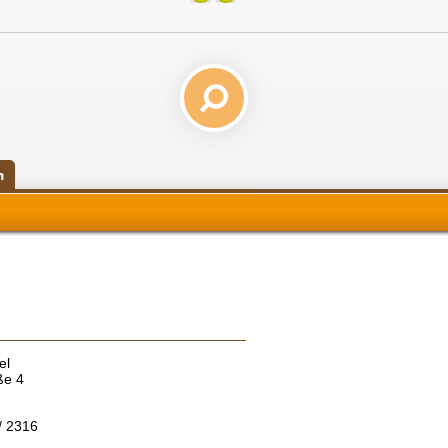
n
el
ße 4
3/ 2316