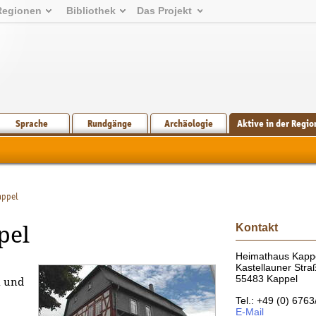
Regionen
Bibliothek
Das Projekt
Sprache
Rundgänge
Archäologie
Aktive in der Regio
appel
Kontakt
pel
Heimathaus Kapp
Kastellauner Stra
55483 Kappel
l und
Tel.: +49 (0) 676
E-Mail