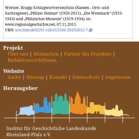
Werner, Krapp: Schlagwortverzeichnis (Namen-, Orts- und
Sachregister) „Pfälzer Heimat“ (1950-2011), „Die Westmark“ (1933-
1943) und „Pfälzisches Museum“ (1919-1934), in:
www.regionalgeschichte.net, 07.11.2011.
URN:
urn:nbn:de:0291-rzd-012560-20202012-7
Projekt
Über uns
Mitmachen
Partner des Projektes
Redaktionsrichtlinien
Website
Suche
Sitemap
Kontakt
Datenschutz
Impressum
Herausgeber
Institut für Geschichtliche Landeskunde
Rheinland-Pfalz e.V.