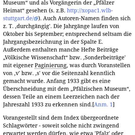
Museum“ und als Vorgängerin der „Pfälzer
Heimat“ gesehen (s. z.B.
http://xopac1.wlb-
stuttgart.de/
). Auch Autoren-Namen finden sich
z. T. ‚durchgängig'. Die Jahrgänge laufen von
Oktober bis September; entsprechend seltsam die
Jahrgangsbezeichnung in der Spalte E.
Außerdem enthalten manche Hefte Beiträge
„Völkische Wissenschaft“ bzw. ‚Sonderbeiträge'
mit eigener
Paginierung
, was durch Voranstellen
von ‚v' bzw. ‚s' vor die Seitenzahl kenntlich
gemacht wurde. Anfang 1933 gibt es eine
Überschneidung mit dem „Pfälzischen Museum“,
dessen Teile an einem Leerzeichen nach der
Jahreszahl 1933 zu erkennen sind.
[
Anm. 1
]
Vorangestellt sind dem Index übergeordnete
Schlagwörter - soweit solche nicht zwingend
erwartet werden dürfen, wie etwa 'Pfalz' oder