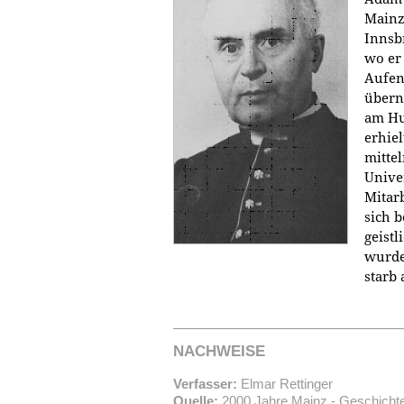
Mainz
Innsb
wo er 
Aufen
übern
am Hu
erhie
mitte
Unive
Mitar
sich 
geist
wurde
starb 
NACHWEISE
Verfasser:
Elmar Rettinger
Quelle:
2000 Jahre Mainz - Geschichte 