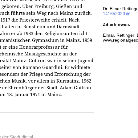
 geboren. Über Freiburg, Gießen und
Dr. Elmar Retting
ruck führte sein Weg nach Mainz zurück,
141652020
1917 die Priesterweihe erhielt. Nach
Zitierhinweis
thalten in Bensheim und Darmstadt
ahm er ab 1933 den Religionsunterricht
Elmar, Rettinger:
manistischen Gymnasium in Mainz. 1959
www.regionalgesch
lt er eine Honorarprofessur für
lrheinische Musikgeschichte an der
rsität Mainz. Gottron war in seiner Jugend
beiter von Romano Guardini. Er widmete
besonders der Pflege und Erforschung der
lichen Musik, vor allem in Kurmainz. 1962
 er Ehrenbürger der Stadt. Adam Gottron
am 18. Januar 1971 in Mainz.
der Stadt digital