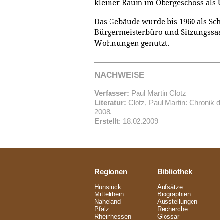
kleiner Raum im Obergeschoss als U
Das Gebäude wurde bis 1960 als Sch
Bürgermeisterbüro und Sitzungssaa
Wohnungen genutzt.
NACHWEISE
Verfasser:
Paul Martin Clotz
Literatur:
Clotz, Paul Martin: Chroni
2008.
Erstellt
: 18.02.2009
Regionen
Bibliothek
Hunsrück
Aufsätze
Mittelrhein
Biographien
Naheland
Ausstellungen
Pfalz
Recherche
Rheinhessen
Glossar