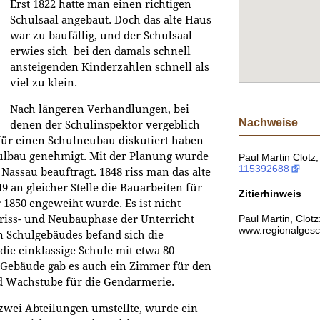
Erst 1822 hatte man einen richtigen
Schulsaal angebaut. Doch das alte Haus
war zu baufällig, und der Schulsaal
erwies sich bei den damals schnell
ansteigenden Kinderzahlen schnell als
viel zu klein.
Nach längeren Verhandlungen, bei
Nachweise
denen der Schulinspektor vergeblich
für einen Schulneubau diskutiert haben
hulbau genehmigt. Mit der Planung wurde
Paul Martin Clotz,
115392688
Nassau beauftragt. 1848 riss man das alte
 an gleicher Stelle die Bauarbeiten für
Zitierhinweis
 1850 engeweiht wurde. Es ist nicht
Paul Martin, Clot
briss- und Neubauphase der Unterricht
www.regionalgesch
n Schulgebäudes befand sich die
ie einklassige Schule mit etwa 80
m Gebäude gab es auch ein Zimmer für den
d Wachstube für die Gendarmerie.
zwei Abteilungen umstellte, wurde ein