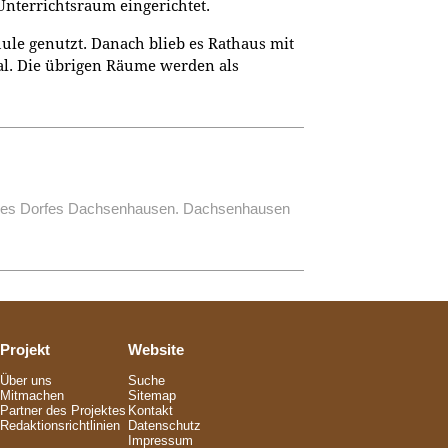
nterrichtsraum eingerichtet.
ule genutzt. Danach blieb es Rathaus mit
l. Die übrigen Räume werden als
k des Dorfes Dachsenhausen. Dachsenhausen
Projekt
Website
Über uns
Suche
Mitmachen
Sitemap
Partner des Projektes
Kontakt
Redaktionsrichtlinien
Datenschutz
Impressum