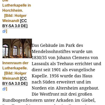
Die
Lutherkapelle in
Horchheim.
[Bild: Holger
Weinandt
[CC
BY-SA 3.0 DE]
]
Das Gebäude im Park des
Mendelssohnstiftes wurde um
1830/35 von Johann Clemens von
Innenraum der
Lassaulx als Teehaus errichtet und
Lutherkapelle.
dient seit 1901 als evangelische
[Bild: Holger
Kapelle. 1956 wurde das Haus
Weinandt
[CC
nach Süden erweitert und im
BY-SA 3.0 DE]
Norden ein Altersheim angebaut.
]
Die Westfront mit drei großen
Rundbogenfenstern unter Arkaden im Giebel,