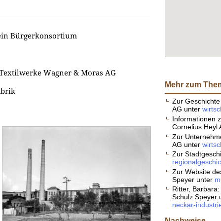
 ein Bürgerkonsortium
 Textilwerke Wagner & Moras AG
Mehr zum The
abrik
Zur Geschichte 
AG unter
wirtsc
Informationen 
Cornelius Heyl
Zur Unternehme
AG unter
wirtsc
Zur Stadtgesch
regionalgeschic
Zur Website de
Speyer unter
m
Ritter, Barbara
Schulz Speyer
neckar-industri
Nachweise