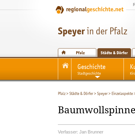
Speyer
in der Pfalz
Pfalz
Städte & Dörfer
Geschichte
K
Stadtgeschichte
Kir
Pfalz
>
Städte & Dörfer
>
Speyer
>
Einzelaspekte
Baumwollspinne
Verfasser: Jan Brunner