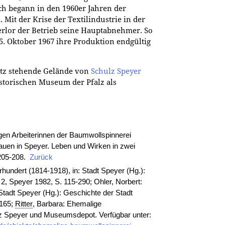
och begann in den 1960er Jahren der
Mit der Krise der Textilindustrie in der
erlor der Betrieb seine Hauptabnehmer. So
. Oktober 1967 ihre Produktion endgültig
tz stehende Gelände von
Schulz Speyer
torischen Museum der Pfalz als
en Arbeiterinnen der Baumwollspinnerei
rauen in Speyer. Leben und Wirken in zwei
 205-208.
Zurück
hundert (1814-1918), in: Stadt Speyer (Hg.):
2, Speyer 1982, S. 115-290; Ohler, Norbert:
 Stadt Speyer (Hg.): Geschichte der Stadt
-165;
Ritter
, Barbara: Ehemalige
z Speyer und Museumsdepot. Verfügbar unter: