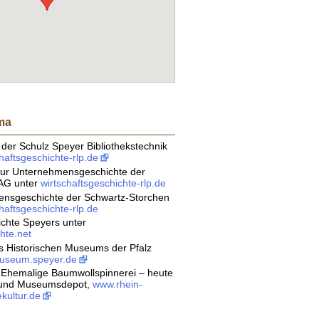
ma
der Schulz Speyer Bibliothekstechnik
haftsgeschichte-rlp.de
zur Unternehmensgeschichte der
 AG unter
wirtschaftsgeschichte-rlp.de
nsgeschichte der Schwartz-Storchen
haftsgeschichte-rlp.de
ichte Speyers unter
hte.net
s Historischen Museums der Pfalz
useum.speyer.de
: Ehemalige Baumwollspinnerei – heute
 und Museumsdepot,
www.rhein-
ekultur.de