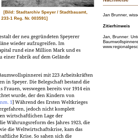
[Bild: Stadtarchiv Speyer / Stadtbauamt,
Jan Brunner, wisse
233-1 Reg. Nr. 003591]
Zitierhinweis
estalt der neu gegründeten Speyerer
Jan, Brunner: Un
Baumwollspinnerei
läne wieder aufzugreifen. Im
www.regionalgesch
pital rund eine Million Mark und es
u einer Fabrik auf dem Gelände
 Baumwollspinnerei mit 223 Arbeitskräften
n in Speyer. Die Belegschaft bestand die
aus Frauen, weswegen bereits vor 1914 ein
chtet wurde, der den Kindern von
nm. 1
]
Während des Ersten Weltkrieges
rgefahren, jedoch nicht komplett
en wirtschaftlichen Lage der
die Währungsreform des Jahres 1923, die
wie die Weltwirtschaftskrise, kam das
ftliche Krise. So sahen sich die