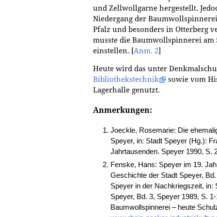
und Zellwollgarne hergestellt. Jed
Niedergang der Baumwollspinnerei. 
Pfalz und besonders in Otterberg v
musste die Baumwollspinnerei am 5
einstellen.
[
Anm. 2
]
Heute wird das unter Denkmalschu
Bibliothekstechnik
sowie vom His
Lagerhalle genutzt.
Anmerkungen:
Joeckle, Rosemarie: Die ehemalig
Speyer, in: Stadt Speyer (Hg.): F
Jahrtausenden. Speyer 1990, S.
Fenske, Hans: Speyer im 19. Jahr
Geschichte der Stadt Speyer, Bd. 
Speyer in der Nachkriegszeit, in:
Speyer, Bd. 3, Speyer 1989, S. 1
Baumwollspinnerei – heute Schul