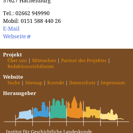
57627 Hachenburg
Tel.: 02662 949990
Mobil: 0151 588 440 26
E-Mail
Webseite
Projekt
Über uns
Mitmachen
Partner des Projektes
Redaktionsrichtlinien
Website
Suche
Sitemap
Kontakt
Datenschutz
Impressum
Herausgeber
Institut für Geschichtliche Landeskunde