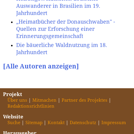
Auswanderer in Brasilien im 19.
Jahrhundert
„Heimatbücher der Donauschwaben" -
Quellen zur Erforschung einer
Erinnerungsgemeinschaft
Die bäuerliche Waldnutzung im 18.
Jahrhundert
[Alle Autoren anzeigen]
Projekt
Über uns
Mitmachen
Partner des Projektes
Redaktionsrichtlinien
Website
Suche
Sitemap
Kontakt
Datenschutz
Impressum
Herausgeber