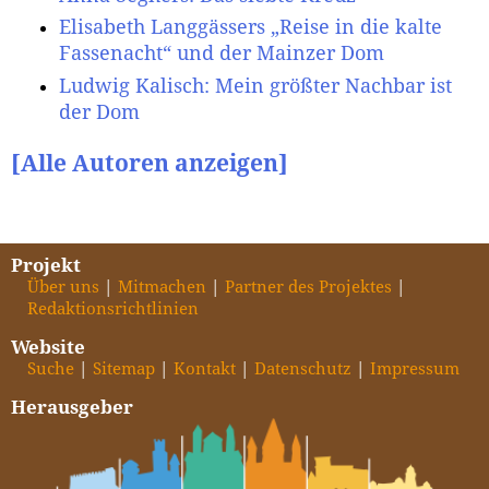
Elisabeth Langgässers „Reise in die kalte
Fassenacht“ und der Mainzer Dom
Ludwig Kalisch: Mein größter Nachbar ist
der Dom
[Alle Autoren anzeigen]
Projekt
Über uns
Mitmachen
Partner des Projektes
Redaktionsrichtlinien
Website
Suche
Sitemap
Kontakt
Datenschutz
Impressum
Herausgeber