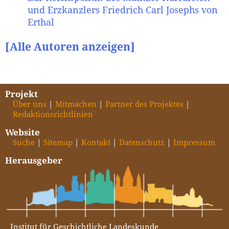
und Erzkanzlers Friedrich Carl Josephs von
Erthal
[Alle Autoren anzeigen]
Projekt
Über uns
Mitmachen
Partner des Projektes
Redaktionsrichtlinien
Website
Suche
Sitemap
Kontakt
Datenschutz
Impressum
Herausgeber
Institut für Geschichtliche Landeskunde