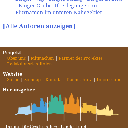
- Binger Grube. Überlegungen zu
Flurnamen im unteren Nahegebiet
[Alle Autoren anzeigen]
Projekt
Über uns
Mitmachen
Partner des Projektes
Redaktionsrichtlinien
Website
Suche
Sitemap
Kontakt
Datenschutz
Impressum
Herausgeber
Institut für Geschichtliche Landeskunde