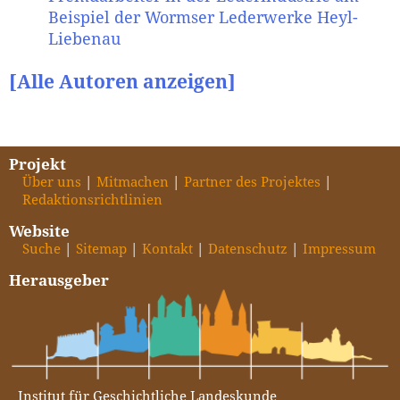
Beispiel der Wormser Lederwerke Heyl-
Liebenau
[Alle Autoren anzeigen]
Projekt
Über uns
Mitmachen
Partner des Projektes
Redaktionsrichtlinien
Website
Suche
Sitemap
Kontakt
Datenschutz
Impressum
Herausgeber
Institut für Geschichtliche Landeskunde