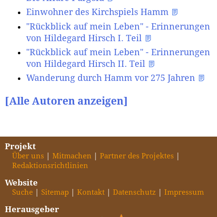
Einwohner des Kirchspiels Hamm
"Rückblick auf mein Leben" - Erinnerungen
von Hildegard Hirsch I. Teil
"Rückblick auf mein Leben" - Erinnerungen
von Hildegard Hirsch II. Teil
Wanderung durch Hamm vor 275 Jahren
[Alle Autoren anzeigen]
Projekt
Über uns
Mitmachen
Partner des Projektes
Redaktionsrichtlinien
Website
Suche
Sitemap
Kontakt
Datenschutz
Impressum
Herausgeber