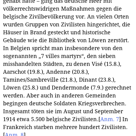
gehabt hätte – ging das deutsche Heer mit
völkerrechtswidrigen Maßnahmen gegen die
belgische Zivilbevölkerung vor. An vielen Orten
wurden Gruppen von Zivilisten hingerichtet, die
Häuser in Brand gesteckt und historische
Gebäude wie die Bibliothek von Löwen zerstört.
In Belgien spricht man insbesondere von den
sogenannten „7 villes martyrs“, den sieben
misshandelten Städten, zu denen Visé (15.8.),
Aarschot (19.8.), Andenne (20.8.),
Tamines/Sambreville (21.8.), Dinant (23.8.),
Löwen (25.8.) und Dendermonde (7.9.) gerechnet
werden. Aber auch in anderen Gemeinden
begingen deutsche Soldaten Kriegsverbrechen.
Insgesamt töten sie im August und September
1914 etwa 5.500 belgische Zivilisten.
[
Anm. 7
]
In
Frankreich starben mehrere hundert Zivilisten.
[
Anm. 8
]