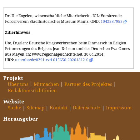
Dr. Ute Engelen, wissenschaftliche Mitarbeiterin, IGL; Vorsitzende,
Förderverein Stadthistorisches Museum Mainz. GND:
1042287953
Zitierhinweis
Ute, Engelen: Deutsche Kriegsverbrechen beim Einmarsch in Belgien.
Erinnerungen des Belgiers Jean Debrun und der Deutschen Eva Comes
aus Mayen, in: www.regionalgeschichte.net, 30.04.2014.
URN:
urn:nbn:de:0291-rzd-015650-20201812-0
Projekt
Über uns
Mitmachen
Partner des Projektes
Redaktionsrichtlinien
Website
Suche
Sitemap
Kontakt
Datenschutz
Impressum
Herausgeber