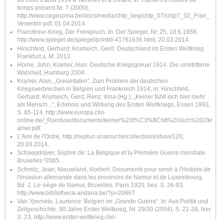
du mois d'août 1914 à Tamines et à Dinant. In: Cahiers d'histoire du
temps présent Nr. 7 (2000),
http://www.cegesoma.be/docs/media/chtp_beg/chtp_07/chtp7_02_Fran_
Vesentini.pdf
, 01.04.2014.
Franctireur-Krieg, Der Freispruch. In: Der Spiegel, Nr. 25, 18.6.1958,
http://www.spiegel.de/spiegel/print/d-41761636.html
, 20.03.2014.
Hirschfeld, Gerhard; Krumeich, Gerd: Deutschland im Ersten Weltkrieg.
Frankfurt a. M. 2013.
Horne, John; Kramer, Alan, Deutsche Kriegsgreuel 1914. Die umstrittene
Wahrheit, Hamburg 2004.
Kramer, Alan, „Greueltaten“. Zum Problem der deutschen
Kriegsverbrechen in Belgien und Frankreich 1914, in: Hirschfeld,
Gerhard; Krumeich, Gerd; Renz, Irina (Hg.), „Keiner fühlt sich hier mehr
als Mensch...“. Erlebnis und Wirkung des Ersten Weltkriegs, Essen 1993,
S. 85-114,
http://www.europa.clio-
online.de/_Rainbow/documents/keiner%20f%C3%BChlt%20sich%202/kr
amer.pdf
.
L'Ami de l'Ordre,
http://neptun.unamur.be/collections/show/120
,
20.03.2014.
Schaepdrijver, Sophie de: La Belgique et la Première Guerre mondiale.
Bruxelles ²2005.
Schmitz, Jean; Nieuwland, Norbert: Documents pour servir à l'Histoire de
l'invasion allemande dans les provinces de Namur et de Luxembourg,
Bd. 2, Le siège de Namur, Bruxelles. Paris 1920, bes. S. 26-93,
http://www.bibliotheca-andana.be/?p=20867
.
Van Ypersele, Laurence: Belgien im „Grande Guerre“.
In: Aus Politik und
Zeitgeschichte. 90 Jahre Erster Weltkrieg, Nr. 29/30 (2004). S. 21-28, hier
S. 23,
http://www.erster-weltkrieg.clio-