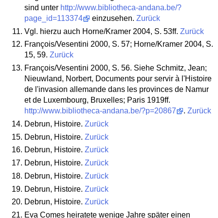
sind unter
http://www.bibliotheca-andana.be/?
page_id=113374
einzusehen.
Zurück
Vgl. hierzu auch Horne/Kramer 2004, S. 53ff.
Zurück
François/Vesentini 2000, S. 57; Horne/Kramer 2004, S.
15, 59.
Zurück
François/Vesentini 2000, S. 56. Siehe Schmitz, Jean;
Nieuwland, Norbert, Documents pour servir à l'Histoire
de l'invasion allemande dans les provinces de Namur
et de Luxembourg, Bruxelles; Paris 1919ff.
http://www.bibliotheca-andana.be/?p=20867
.
Zurück
Debrun, Histoire.
Zurück
Debrun, Histoire.
Zurück
Debrun, Histoire.
Zurück
Debrun, Histoire.
Zurück
Debrun, Histoire.
Zurück
Debrun, Histoire.
Zurück
Debrun, Histoire.
Zurück
Eva Comes heiratete wenige Jahre später einen