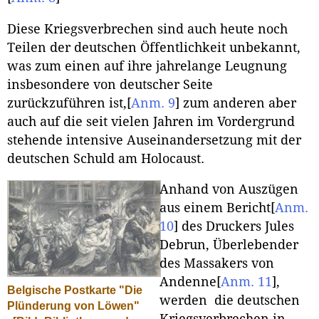
Diese Kriegsverbrechen sind auch heute noch
Teilen der deutschen Öffentlichkeit unbekannt,
was zum einen auf ihre jahrelange Leugnung
insbesondere von deutscher Seite
zurückzuführen ist,
[
Anm. 9
]
zum anderen aber
auch auf die seit vielen Jahren im Vordergrund
stehende intensive Auseinandersetzung mit der
deutschen Schuld am Holocaust.
Anhand von Auszügen
aus einem Bericht
[
Anm.
10
]
des Druckers Jules
Debrun, Überlebender
des Massakers von
Andenne
[
Anm. 11
]
,
Belgische Postkarte "Die
werden die deutschen
Plünderung von Löwen"