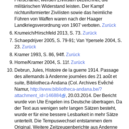
militärischen Widerstand leisten. Der Kampf
nichtuniformierter Zivilisten sowie das heimliche
Führen von Waffen waren nach der Haager
Landkriegsverordnung von 1907 verboten.
Zurück
Krumeich/Hirschfeld 2013, S. 73.
Zurück
Schaepdrijver 2005, S. 79-91; Van Ypersele 2004, S.
23.
Zurück
Kramer 1993, S. 86, 94ff.
Zurück
Horne/Kramer 2004, S. 11f.
Zurück
Debrun, Jules, Histoire de la guerre 1914. Passage
des allemands à Andenne journées des 21 août et
suite, Bibliotheca-Andana (Col. Archives Evêché
Namur,
http://www.bibliotheca-andana.be/?
attachment_id=146884
, 20.03.2014. Der Bericht
wurde von Ute Engelen ins Deutsche übertragen. Da
der Text aus wenigen sehr langen Sätzen besteht,
wurde er für eine bessere Lesbarkeit in mehr Sätze
unterteilt. Die Tempuswechsel entstammen dem
Original. Weitere Zeitzeugenberichte aus Andenne