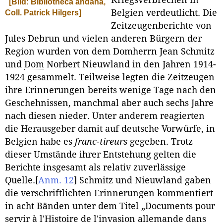
Kriegsverbrechen in
[Bild: Bibliotheca andana,
Belgien verdeutlicht. Die
Coll. Patrick Hilgers]
Zeitzeugenberichte von
Jules Debrun und vielen anderen Bürgern der
Region wurden von dem Domherrn Jean Schmitz
und
Dom
Norbert Nieuwland in den Jahren 1914-
1924 gesammelt. Teilweise legten die Zeitzeugen
ihre Erinnerungen bereits wenige Tage nach den
Geschehnissen, manchmal aber auch sechs Jahre
nach diesen nieder. Unter anderem reagierten
die Herausgeber damit auf deutsche Vorwürfe, in
Belgien habe es
franc-tireurs
gegeben. Trotz
dieser Umstände ihrer Entstehung gelten die
Berichte insgesamt als relativ zuverlässige
Quelle.
[
Anm. 12
]
Schmitz und Nieuwland gaben
die verschriftlichten Erinnerungen kommentiert
in acht Bänden unter dem Titel „Documents pour
servir à l'Histoire de l'invasion allemande dans