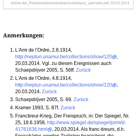
online.de/_Rainbow/documents/poluzeit/apuz_ypersele.pdf
, 20.03.2014.
Anmerkungen:
L'Ami de l'Ordre, 2.8.1914,
http://neptun.unamur.be/collections/show/120
,
20.03.2014. Vgl. zu diesen Ereignissen auch
Schaepdrijver 2005, S. 56ff.
Zurück
L'Ami de l'Ordre, 4.8.1914,
http://neptun.unamur.be/collections/show/120
,
20.03.2014.
Zurück
Schaepdrijver 2005, S. 69.
Zurück
Kramer 1993, S. 87f.
Zurück
Franctireur-Krieg, Der Freispruch, in: Der Spiegel, Nr.
25, 18.6.1958,
http://www.spiegel.de/spiegel/print/d-
41761636.html
, 20.03.2014. Als franc-tireurs, d.h.
Freischärler, werden Zivilisten bezeichnet, die