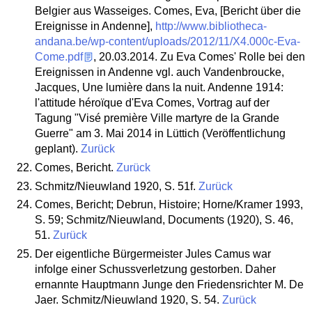
Belgier aus Wasseiges.
Comes, Eva, [Bericht über die
Ereignisse in Andenne],
http://www.bibliotheca-
andana.be/wp-content/uploads/2012/11/X4.000c-Eva-
Come.pdf
, 20.03.2014.
Zu Eva Comes' Rolle bei den
Ereignissen in Andenne vgl. auch Vandenbroucke,
Jacques, Une lumière dans la nuit. Andenne 1914:
l'attitude héroïque d'Eva Comes, Vortrag auf der
Tagung "Visé première Ville martyre de la Grande
Guerre" am 3. Mai 2014 in Lüttich (Veröffentlichung
geplant).
Zurück
Comes, Bericht.
Zurück
Schmitz/Nieuwland 1920, S. 51f.
Zurück
Comes, Bericht; Debrun, Histoire; Horne/Kramer 1993,
S. 59; Schmitz/Nieuwland, Documents (1920), S. 46,
51.
Zurück
Der eigentliche Bürgermeister Jules Camus war
infolge einer Schussverletzung gestorben. Daher
ernannte Hauptmann Junge den Friedensrichter M. De
Jaer. Schmitz/Nieuwland 1920, S. 54.
Zurück