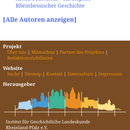
Rheinhessischer Geschichte
[Alle Autoren anzeigen]
Projekt
Über uns
Mitmachen
Partner des Projektes
Redaktionsrichtlinien
Website
Suche
Sitemap
Kontakt
Datenschutz
Impressum
Herausgeber
Institut für Geschichtliche Landeskunde
Rheinland-Pfalz e.V.