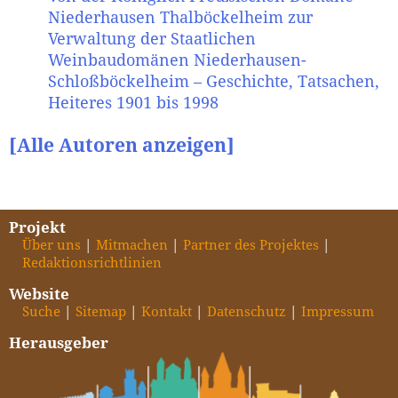
Niederhausen Thalböckelheim zur
Verwaltung der Staatlichen
Weinbaudomänen Niederhausen-
Schloßböckelheim – Geschichte, Tatsachen,
Heiteres 1901 bis 1998
[Alle Autoren anzeigen]
Projekt
Über uns
Mitmachen
Partner des Projektes
Redaktionsrichtlinien
Website
Suche
Sitemap
Kontakt
Datenschutz
Impressum
Herausgeber