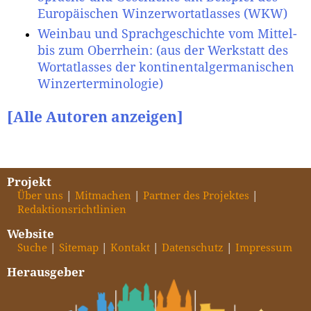
Europäischen Winzerwortatlasses (WKW)
Weinbau und Sprachgeschichte vom Mittel-
bis zum Oberrhein: (aus der Werkstatt des
Wortatlasses der kontinentalgermanischen
Winzerterminologie)
[Alle Autoren anzeigen]
Projekt
Über uns
Mitmachen
Partner des Projektes
Redaktionsrichtlinien
Website
Suche
Sitemap
Kontakt
Datenschutz
Impressum
Herausgeber