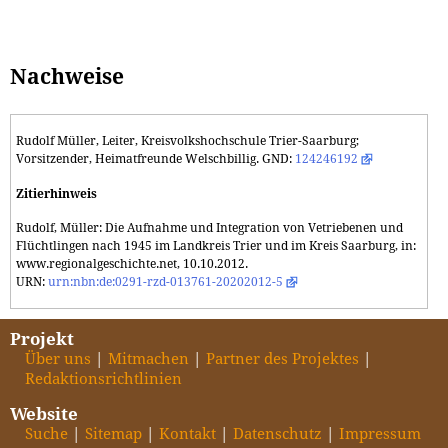
Nachweise
Rudolf Müller, Leiter, Kreisvolkshochschule Trier-Saarburg;
Vorsitzender, Heimatfreunde Welschbillig. GND:
124246192
Zitierhinweis
Rudolf, Müller: Die Aufnahme und Integration von Vetriebenen und
Flüchtlingen nach 1945 im Landkreis Trier und im Kreis Saarburg, in:
www.regionalgeschichte.net, 10.10.2012.
URN:
urn:nbn:de:0291-rzd-013761-20202012-5
Projekt
Über uns
Mitmachen
Partner des Projektes
Redaktionsrichtlinien
Website
Suche
Sitemap
Kontakt
Datenschutz
Impressum