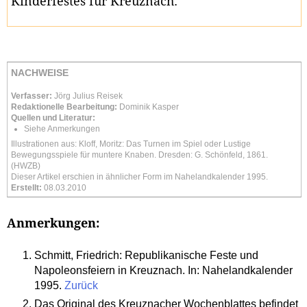
Kinderfestes für Kreuznach.
NACHWEISE
Verfasser:
Jörg Julius Reisek
Redaktionelle Bearbeitung:
Dominik Kasper
Quellen und Literatur:
Siehe Anmerkungen
Illustrationen aus: Kloff, Moritz: Das Turnen im Spiel oder Lustige
Bewegungsspiele für muntere Knaben. Dresden: G. Schönfeld, 1861.
(HWZB)
Dieser Artikel erschien in ähnlicher Form im Nahelandkalender 1995.
Erstellt:
08.03.2010
Anmerkungen:
Schmitt, Friedrich: Republikanische Feste und
Napoleonsfeiern in Kreuznach. In: Nahelandkalender
1995.
Zurück
Das Original des Kreuznacher Wochenblattes befindet