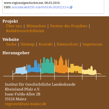
www.regionalgeschichte.net, 08.03.2010.
URN:
urn:nbn:de:0291-rzd-010330-20202212-6
Projekt
Über uns
Mitmachen
Partner des Projektes
Redaktionsrichtlinien
Website
Suche
Sitemap
Kontakt
Datenschutz
Impressum
Herausgeber
Institut für Geschichtliche Landeskunde
Rheinland-Pfalz e.V.
Isaac-Fulda-Allee 2B
55124 Mainz
regionet@uni-mainz.de