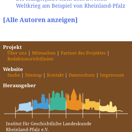
Weltkrieg am Beispiel von Rheinland-Pfalz
[Alle Autoren anzeigen]
Projekt
Über uns
Mitmachen
Partner des Projektes
Redaktionsrichtlinien
Website
Suche
Sitemap
Kontakt
Datenschutz
Impressum
Herausgeber
Institut für Geschichtliche Landeskunde
Rheinland-Pfalz e.V.