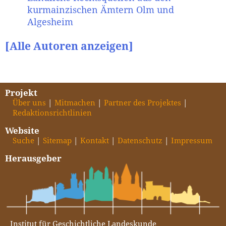
kurmainzischen Ämtern Olm und
Algesheim
[Alle Autoren anzeigen]
Projekt
Über uns
Mitmachen
Partner des Projektes
Redaktionsrichtlinien
Website
Suche
Sitemap
Kontakt
Datenschutz
Impressum
Herausgeber
Institut für Geschichtliche Landeskunde