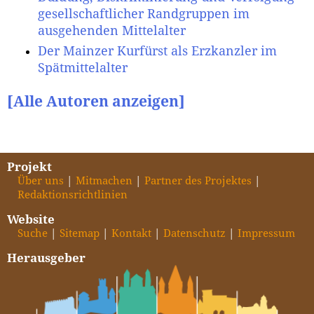
gesellschaftlicher Randgruppen im
ausgehenden Mittelalter
Der Mainzer Kurfürst als Erzkanzler im
Spätmittelalter
[Alle Autoren anzeigen]
Projekt
Über uns
Mitmachen
Partner des Projektes
Redaktionsrichtlinien
Website
Suche
Sitemap
Kontakt
Datenschutz
Impressum
Herausgeber