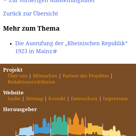
← Zur vorherigen Ausstellungstafel
Zurück zur Übersicht
Mehr zum Thema
Die Ausrufung der „Rheinischen Republik“
1923 in Mainz
Projekt
Über uns
Mitmachen
Partner des Projektes
Redaktionsrichtlinien
Website
Suche
Sitemap
Kontakt
Datenschutz
Impressum
Herausgeber