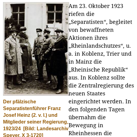
Am 23. Oktober 1923
riefen die
„Separatisten“, begleitet
von bewaffneten
Aktionen ihres
„Rheinlandschutzes“, u.
a. in Koblenz, Trier und
in Mainz die
„Rheinische Republik“
aus. In Koblenz sollte
die Zentralregierung des
neuen Staates
eingerichtet werden. In
Der pfälzische
Separatistenführer Franz
den folgenden Tagen
Josef Heinz (2. v. l.) und
übernahm die
Mitglieder seiner Regierung,
Bewegung in
1923/24
[Bild: Landesarchiv
Rheinhessen die
Speyer, X 3-1720]