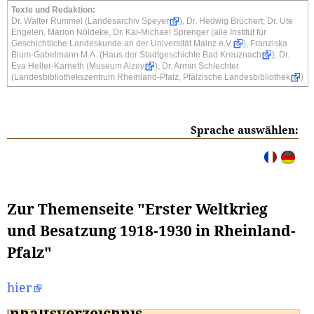
Texte und Redaktion:
Dr. Walter Rummel (
Landesarchiv Speyer
), Dr. Hedwig Brüchert; Dr. Ute
Engelen, Marion Nöldeke, Dr. Kai-Michael Sprenger (alle
Institut für
Geschichtliche Landeskunde an der Universität Mainz e.V.
), Franziska
Blum-Gabelmann M.A. (
Haus der Stadtgeschichte Bad Kreuznach
), Dr.
Eva Heller-Karneth (
Museum Alzey
), Dr. Armin Schlechter
(
Landesbibliothekszentrum Rheinland-Pfalz, Pfälzische Landesbibliothek
)
Sprache auswählen:
Zur Themenseite "Erster Weltkrieg
und Besatzung 1918-1930 in Rheinland-
Pfalz"
hier
Inhaltsverzeichnis