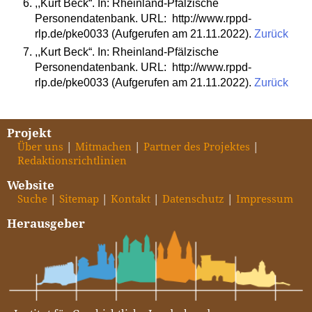
,,Kurt Beck“. In: Rheinland-Pfälzische
Personendatenbank. URL: http://www.rppd-
rlp.de/pke0033 (Aufgerufen am 21.11.2022).
Zurück
,,Kurt Beck“. In: Rheinland-Pfälzische
Personendatenbank. URL: http://www.rppd-
rlp.de/pke0033 (Aufgerufen am 21.11.2022).
Zurück
Projekt
Über uns
Mitmachen
Partner des Projektes
Redaktionsrichtlinien
Website
Suche
Sitemap
Kontakt
Datenschutz
Impressum
Herausgeber