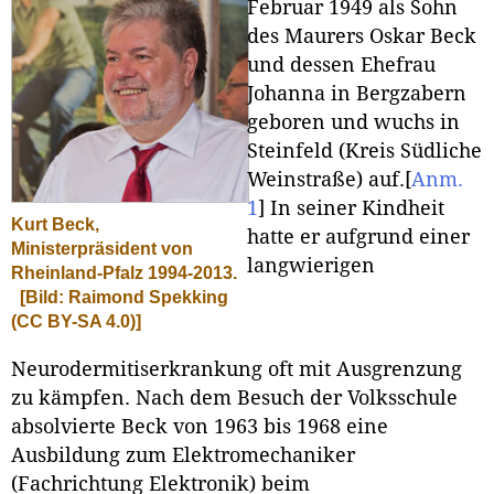
Februar 1949 als Sohn
des Maurers Oskar Beck
und dessen Ehefrau
Johanna in Bergzabern
geboren und wuchs in
Steinfeld (Kreis Südliche
Weinstraße) auf.
[
Anm.
1
]
In seiner Kindheit
Kurt Beck,
hatte er aufgrund einer
Ministerpräsident von
langwierigen
Rheinland-Pfalz 1994-2013.
[Bild: Raimond Spekking
(CC BY-SA 4.0)]
Neurodermitiserkrankung oft mit Ausgrenzung
zu kämpfen. Nach dem Besuch der Volksschule
absolvierte Beck von 1963 bis 1968 eine
Ausbildung zum Elektromechaniker
(Fachrichtung Elektronik) beim