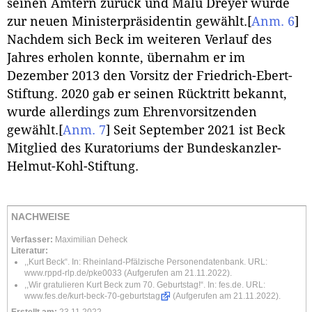
seinen Ämtern zurück und Malu Dreyer wurde
zur neuen Ministerpräsidentin gewählt.
[
Anm. 6
]
Nachdem sich Beck im weiteren Verlauf des
Jahres erholen konnte, übernahm er im
Dezember 2013 den Vorsitz der Friedrich-Ebert-
Stiftung. 2020 gab er seinen Rücktritt bekannt,
wurde allerdings zum Ehrenvorsitzenden
gewählt.
[
Anm. 7
]
Seit September 2021 ist Beck
Mitglied des Kuratoriums der Bundeskanzler-
Helmut-Kohl-Stiftung.
NACHWEISE
Verfasser:
Maximilian Deheck
Literatur:
,,Kurt Beck“. In: Rheinland-Pfälzische Personendatenbank. URL:
www.rppd-rlp.de/pke0033
(Aufgerufen am 21.11.2022).
,,Wir gratulieren Kurt Beck zum 70. Geburtstag!“. In: fes.de. URL:
www.fes.de/kurt-beck-70-geburtstag
(Aufgerufen am 21.11.2022).
Erstellt am:
23.11.2022