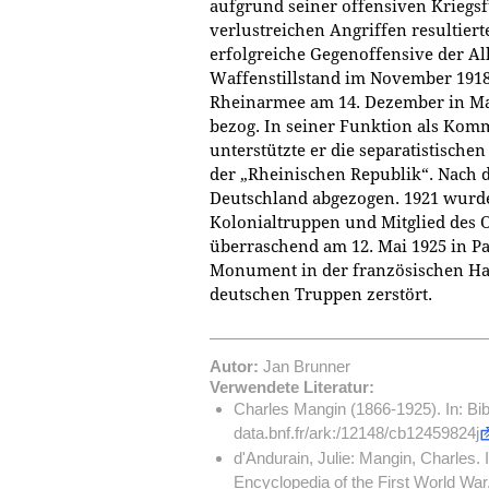
aufgrund seiner offensiven Kriegsf
verlustreichen Angriffen resultierte
erfolgreiche Gegenoffensive der Al
Waffenstillstand im November 1918
Rheinarmee am 14. Dezember in Ma
bezog. In seiner Funktion als Ko
unterstützte er die separatistisch
der „Rheinischen Republik“. Nach 
Deutschland abgezogen. 1921 wurde
Kolonialtruppen und Mitglied des O
überraschend am 12. Mai 1925 in Par
Monument in der französischen Ha
deutschen Truppen zerstört.
Autor:
Jan Brunner
Verwendete Literatur:
Charles Mangin (1866-1925). In: Bib
data.bnf.fr/ark:/12148/cb12459824j
d'Andurain, Julie: Mangin, Charles.
Encyclopedia of the First World War,