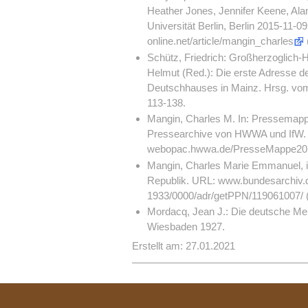
Heather Jones, Jennifer Keene, Alan
Universität Berlin, Berlin 2015-11-0
online.net/article/mangin_charles
Schütz, Friedrich: Großherzoglich-H
Helmut (Red.): Die erste Adresse d
Deutschhauses in Mainz. Hrsg. vom
113-138.
Mangin, Charles M. In: Pressemap
Pressearchive von HWWA und IfW.
webopac.hwwa.de/PresseMappe20E
Mangin, Charles Marie Emmanuel, i
Republik. URL:
www.bundesarchiv.d
1933/0000/adr/getPPN/119061007/
(
Mordacq, Jean J.: Die deutsche Men
Wiesbaden 1927.
Erstellt am: 27.01.2021