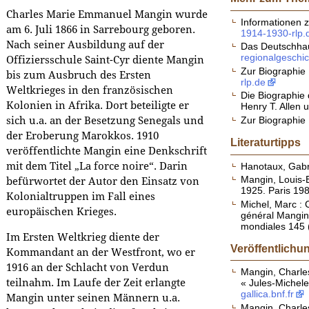
Charles Marie Emmanuel Mangin wurde
Informationen z
am 6. Juli 1866 in Sarrebourg geboren.
1914-1930-rlp.
Nach seiner Ausbildung auf der
Das Deutschhau
regionalgeschic
Offiziersschule Saint-Cyr diente Mangin
Zur Biographie
bis zum Ausbruch des Ersten
rlp.de
Weltkrieges in den französischen
Die Biographi
Kolonien in Afrika. Dort beteiligte er
Henry T. Allen 
Zur Biographie 
sich u.a. an der Besetzung Senegals und
der Eroberung Marokkos. 1910
Literaturtipps
veröffentlichte Mangin eine Denkschrift
mit dem Titel „La force noire“. Darin
Hanotaux, Gabri
Mangin, Louis-
befürwortet der Autor den Einsatz von
1925. Paris 198
Kolonialtruppen im Fall eines
Michel, Marc : 
europäischen Krieges.
général Mangin 
mondiales 145 (
Im Ersten Weltkrieg diente der
Veröffentlich
Kommandant an der Westfront, wo er
1916 an der Schlacht von Verdun
Mangin, Charles
teilnahm. Im Laufe der Zeit erlangte
« Jules-Michele
gallica.bnf.fr
Mangin unter seinen Männern u.a.
Mangin, Charles