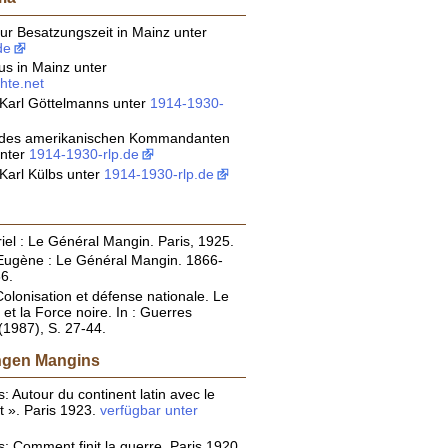
ur Besatzungszeit in Mainz unter
de
s in Mainz unter
hte.net
 Karl Göttelmanns unter
1914-1930-
e des amerikanischen Kommandanten
unter
1914-1930-rlp.de
Karl Külbs unter
1914-1930-rlp.de
el : Le Général Mangin. Paris, 1925.
Eugène : Le Général Mangin. 1866-
6.
Colonisation et défense nationale. Le
et la Force noire. In : Guerres
1987), S. 27-44.
ungen Mangins
: Autour du continent latin avec le
t ». Paris 1923.
verfügbar unter
: Comment finit la guerre. Paris 1920.