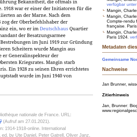
ührung Bekanntheit, die oftmals in
verfügbar unter 
. 1918 war er einer der Initiatoren für die
Mangin, Charles
liierten an der Marne. Nach dem
Mangin, Charles
Compte-rendu fa
 zog der Oberbefehlshaber der
française. Pari
inz ein, wo er im
Deutschhaus
Quartier
Mangin, Charles
mmandant der Besatzungsarmee
Paris 1924.
ver
en Bestrebungen im Juni 1919 zur Gründung
Metadaten dies
deren Scheitern wurde Mangin aus
 er Generalinspekteur der
Gemeinsame Nor
bersten Kriegsrates. Mangin starb
is. Ein 1928 zu seinen Ehren errichtetes
Nachweise
uptstadt wurde im Juni 1940 von
Jan Brunner, wisse
Zitierhinweis
Jan, Brunner: Bio
www.regionalgesch
liothèque nationale de France.
URL:
(Aufruf am 27.01.2021).
In: 1914-1918-online. International
 ed. by Ute Daniel, Peter Gatrell, Oliver Janz,