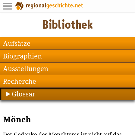
Aufsätze
Biographien
Ausstellungen
Recherche
Glossar
Mönch
Der Gedanke des Mönchtums ist nicht auf das