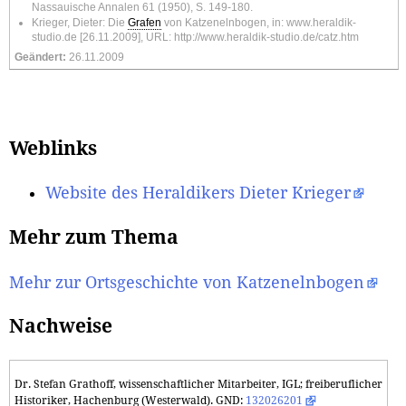
Nassauische Annalen 61 (1950), S. 149-180.
Krieger, Dieter: Die
Grafen
von Katzenelnbogen, in: www.heraldik-
studio.de [26.11.2009], URL:
http://www.heraldik-studio.de/catz.htm
Geändert:
26.11.2009
Weblinks
Website des Heraldikers Dieter Krieger
Mehr zum Thema
Mehr zur Ortsgeschichte von Katzenelnbogen
Nachweise
Dr. Stefan Grathoff, wissenschaftlicher Mitarbeiter, IGL; freiberuflicher
Historiker, Hachenburg (Westerwald). GND:
132026201