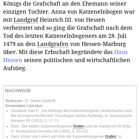
Königs die Grafschaft an den Ehemann seiner
einzigen Tochter. Anna von Katzenelnbogen war
mit
Landgraf
Heinrich III. von Hessen
verheiratet und so ging die Grafschaft nach dem
Tod des letzten Katzenelnbogeners am 28. Juli
1479 an den
Landgrafen
von Hessen-Marburg
über. Mit diese Erbschaft begründete das
Haus
Hessen
seinen politischen und wirtschaftlichen
Aufstieg.
NACHWEISE
Verfasser:
Dr. Stefan Grathoff
Verwendete Literatur:
Demandt, Karl E.: Die Anfänge des Katenelnbogener Grafenhauses und
die reichsgeschichtlichen Grundlagen seines Aufstiegs, in: Nassauische
Annalen 63 (1952), S. 17-71
Ders.: Die letzten Katzenelnbogener
Grafen
und der Kampf um ihr Erbe,
in: Nassauische Annalen 66 (1955), S. 93-132
Ders: Kultur und Leben am Hofe der Katzenelnbogener
Grafen
, in: