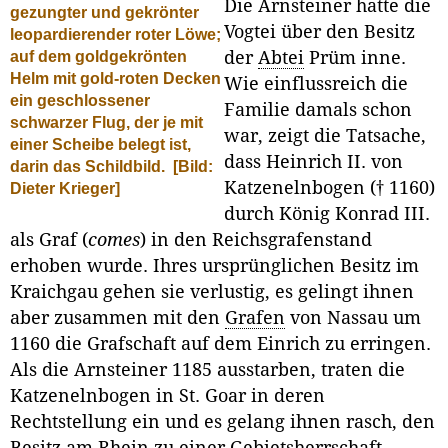
Die Arnsteiner hatte die
gezungter und gekrönter
Vogtei über den Besitz
leopardierender roter Löwe;
auf dem goldgekrönten
der
Abtei
Prüm inne.
Helm mit gold-roten Decken
Wie einflussreich die
ein geschlossener
Familie damals schon
schwarzer Flug, der je mit
war, zeigt die Tatsache,
einer Scheibe belegt ist,
dass Heinrich II. von
darin das Schildbild.
[Bild:
Katzenelnbogen († 1160)
Dieter Krieger]
durch König Konrad III.
als Graf (
comes
) in den Reichsgrafenstand
erhoben wurde. Ihres ursprünglichen Besitz im
Kraichgau gehen sie verlustig, es gelingt ihnen
aber zusammen mit den
Grafen
von Nassau um
1160 die Grafschaft auf dem Einrich zu erringen.
Als die Arnsteiner 1185 ausstarben, traten die
Katzenelnbogen in St. Goar in deren
Rechtstellung ein und es gelang ihnen rasch, den