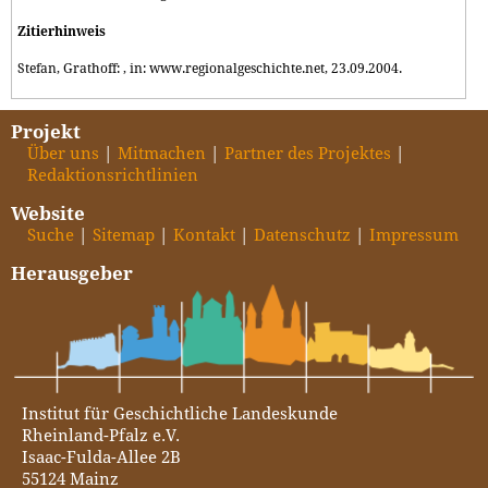
Zitierhinweis
Stefan, Grathoff: , in: www.regionalgeschichte.net, 23.09.2004.
Projekt
Über uns
Mitmachen
Partner des Projektes
Redaktionsrichtlinien
Website
Suche
Sitemap
Kontakt
Datenschutz
Impressum
Herausgeber
Institut für Geschichtliche Landeskunde
Rheinland-Pfalz e.V.
Isaac-Fulda-Allee 2B
55124 Mainz