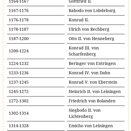
1164-1167
Gottfried II.
1167-1176
Rabodo von Lobdeburg
1176-1178
Konrad II.
1178-1187
Ulrich von Rechberg
1187-1200
Otto II. von Henneberg
Konrad III. von
1200-1224
Scharfenberg
1224-1232
Beringer von Entringen
1233-1236
Konrad IV. von Dahn
1237-1245
Konrad V. von Eberstein
1245-1272
Heinrich II. von Leiningen
1272-1302
Friedrich von Bolanden
Siegbodo II. von
1302-1314
Lichtenberg
1314-1328
Emicho von Leiningen