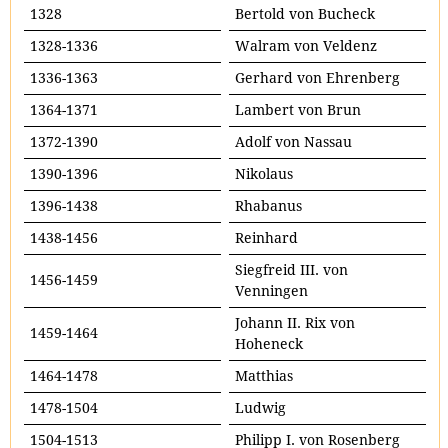
1328
Bertold von Bucheck
1328-1336
Walram von Veldenz
1336-1363
Gerhard von Ehrenberg
1364-1371
Lambert von Brun
1372-1390
Adolf von Nassau
1390-1396
Nikolaus
1396-1438
Rhabanus
1438-1456
Reinhard
Siegfreid III. von
1456-1459
Venningen
Johann II. Rix von
1459-1464
Hoheneck
1464-1478
Matthias
1478-1504
Ludwig
1504-1513
Philipp I. von Rosenberg