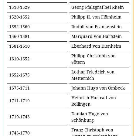
1513-1529
Georg
Pfalzgraf
bei Rhein
1529-1552
Philipp II. von Flörsheim
1552-1560
Rudolf von Frankenstein
1560-1581
Marquard von Hartstein
1581-1610
Eberhard von Dienheim
Philipp Christoph von
1610-1652
Sötern
Lothar Friedrich von
1652-1675
Metternich
1675-1711
Johann Hugo von Orsbeck
Heinrich Hartrad von
1711-1719
Rollingen
Damian Hugo von
1719-1743
Schönburg
Franz Christoph von
1743-1770