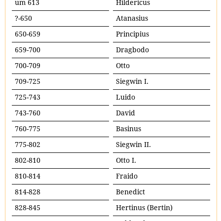
um 613
Hildericus
?-650
Atanasius
650-659
Principius
659-700
Dragbodo
700-709
Otto
709-725
Siegwin I.
725-743
Luido
743-760
David
760-775
Basinus
775-802
Siegwin II.
802-810
Otto I.
810-814
Fraido
814-828
Benedict
828-845
Hertinus (Bertin)