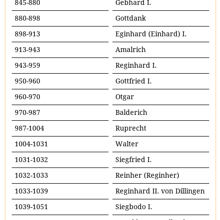
845-880
Gebhard I.
880-898
Gottdank
898-913
Eginhard (Einhard) I.
913-943
Amalrich
943-959
Reginhard I.
950-960
Gottfried I.
960-970
Otgar
970-987
Balderich
987-1004
Ruprecht
1004-1031
Walter
1031-1032
Siegfried I.
1032-1033
Reinher (Reginher)
1033-1039
Reginhard II. von Dillingen
1039-1051
Siegbodo I.