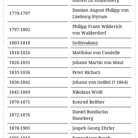
Hutten zu Stolzenberg
Damian August Philipp von
1770-1797
Limburg-Styrum
Philipp Franz Wilderich
1797-1802
von Walderdorf
1803-1818
Sedisvakanz
1818-1826
Matthäus von Candelle
1826-1835
Johann Martin von Maul
1835-1836
Peter Richarz
1836-1842
Johann von Geißel († 1864)
1842-1869
Nikolaus Weiß
1870-1871
Konrad Reither
Daniel Bonifacius
1872-1876
Haneberg
1878-1905
Jospeh Georg Ehrler
1905-1910
Konrad von Busch