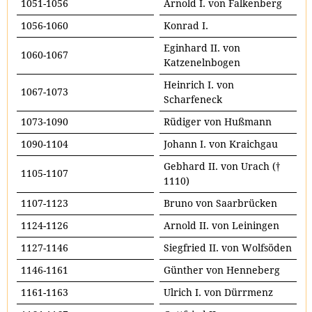
1051-1056
Arnold I. von Falkenberg
1056-1060
Konrad I.
Eginhard II. von
1060-1067
Katzenelnbogen
Heinrich I. von
1067-1073
Scharfeneck
1073-1090
Rüdiger von Hußmann
1090-1104
Johann I. von Kraichgau
Gebhard II. von Urach (†
1105-1107
1110)
1107-1123
Bruno von Saarbrücken
1124-1126
Arnold II. von Leiningen
1127-1146
Siegfried II. von Wolfsöden
1146-1161
Günther von Henneberg
1161-1163
Ulrich I. von Dürrmenz