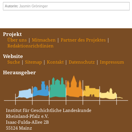
Autorin:
Jasmin Gröninger
Projekt
Über uns
Mitmachen
Partner des Projektes
Redaktionsrichtlinien
Website
Suche
Sitemap
Kontakt
Datenschutz
Impressum
Herausgeber
Institut für Geschichtliche Landeskunde
Rheinland-Pfalz e.V.
Isaac-Fulda-Allee 2B
55124 Mainz