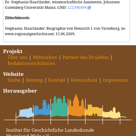
Dr. Stephanie Haarländer, wissenschaftliche Assistentin, Johannes
Gutenberg-Universität Mainz. GND:
122396499
Zitierhinweis
Stephanie, Haarländer: Biographie von Heinrich I. von Virneburg, in:
www.regionalgeschichte.net, 15.06.2009.
Projekt
Über uns
Mitmachen
Partner des Projektes
Redaktionsrichtlinien
Website
Suche
Sitemap
Kontakt
Datenschutz
Impressum
Herausgeber
Institut für Geschichtliche Landeskunde