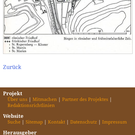
Zurück
Projekt
Über uns
Mitmachen
Partner des Projektes
Redaktionsrichtlinien
Website
Suche
Sitemap
Kontakt
Datenschutz
Impressum
Herausgeber