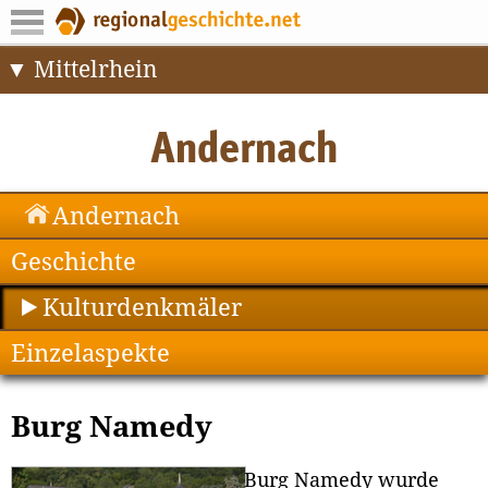
Mittelrhein
Andernach
Geschichte
Kulturdenkmäler
Einzelaspekte
Burg Namedy
Burg Namedy wurde