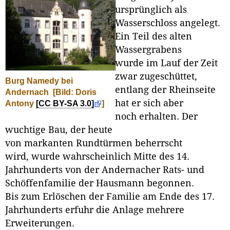
ursprünglich als
Wasserschloss angelegt.
Ein Teil des alten
Wassergrabens
wurde im Lauf der Zeit
zwar zugeschüttet,
Burg Namedy bei
entlang der Rheinseite
Andernach
[Bild: Doris
hat er sich aber
Antony
[CC BY-SA 3.0]
]
noch erhalten. Der
wuchtige Bau, der heute
von markanten Rundtürmen beherrscht
wird, wurde wahrscheinlich Mitte des 14.
Jahrhunderts von der Andernacher Rats- und
Schöffenfamilie der Hausmann begonnen.
Bis zum Erlöschen der Familie am Ende des 17.
Jahrhunderts erfuhr die Anlage mehrere
Erweiterungen.