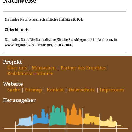
Nachweise
Nathalie Rau, wissenschaftliche Hilfskraft, IGL
Zitierhinweis
Nathalie, Rau: Die Katholische Kirche St. Aldegundis in Arzheim, in:
www.regionalgeschichte.net, 21.03.2006.
Projekt
Über uns
Mitmachen
Partner des Projektes
Redaktionsrichtlinien
Website
Suche
Sitemap
Kontakt
Datenschutz
Impressum
Herausgeber