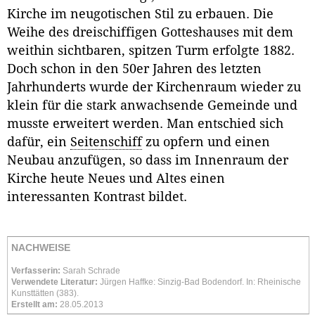
Kirche im neugotischen Stil zu erbauen. Die
Weihe des dreischiffigen Gotteshauses mit dem
weithin sichtbaren, spitzen Turm erfolgte 1882.
Doch schon in den 50er Jahren des letzten
Jahrhunderts wurde der Kirchenraum wieder zu
klein für die stark anwachsende Gemeinde und
musste erweitert werden. Man entschied sich
dafür, ein
Seitenschiff
zu opfern und einen
Neubau anzufügen, so dass im Innenraum der
Kirche heute Neues und Altes einen
interessanten Kontrast bildet.
NACHWEISE
Verfasserin:
Sarah Schrade
Verwendete Literatur:
Jürgen Haffke: Sinzig-Bad Bodendorf. In: Rheinische
Kunsttätten (383).
Erstellt am:
28.05.2013