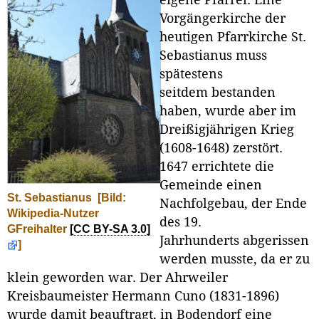
eigene Pfarrei. Eine
Vorgängerkirche der
heutigen Pfarrkirche St.
Sebastianus muss
spätestens
seitdem bestanden
haben, wurde aber im
Dreißigjährigen Krieg
(1608-1648) zerstört.
1647 errichtete die
Gemeinde einen
St. Sebastianus
[Bild:
Nachfolgebau, der Ende
Wikipedia-Nutzer
des 19.
GFreihalter
[CC BY-SA 3.0]
Jahrhunderts abgerissen
]
werden musste, da er zu
klein geworden war. Der Ahrweiler
Kreisbaumeister Hermann Cuno (1831-1896)
wurde damit beauftragt, in Bodendorf eine